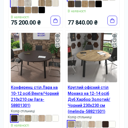
В наявності
В наявності
75 200.00 ₴
77 840.00 ₴
Конференц стіл Лара на
Круглий офісний стіл
10-12 осіб Венге/Чорний
Монако на 12-14 осіб
210x210 см (lara-
Дуб Харбор Золотий/
58801301)
Чорний 230x230 см
Колір стільниці
(melinda-58821501)
Колір стільниці
В наявності