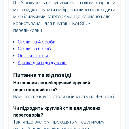
Щоб покупець не зупинявся на одній сторінці й
міг швидко звузити вибір, важливо переходити
між близькими категоріями. Це корисно і для
користувача, і для внутрішньої SEO-
перелінковки.
Столи на 4 особи
Столи на 6 осіб
Овальні столи
Крісла для відвідувачів
Питання та відповіді
На скільки людей зручний круглий
переговорний стіл?
Найчастіше круглі столи обирають на 4–6 осіб.
Чи підходить круглий стіл для ділових
переговорів?
Так, якщо зустрічі проходять у невеликому
складі й важлива жива комунікація.