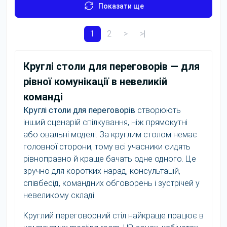
Показати ще
1
2
>
>|
Круглі столи для переговорів — для
рівної комунікації в невеликій
команді
Круглі столи для переговорів
створюють
інший сценарій спілкування, ніж прямокутні
або овальні моделі. За круглим столом немає
головної сторони, тому всі учасники сидять
рівноправно й краще бачать одне одного. Це
зручно для коротких нарад, консультацій,
співбесід, командних обговорень і зустрічей у
невеликому складі.
Круглий переговорний стіл найкраще працює в