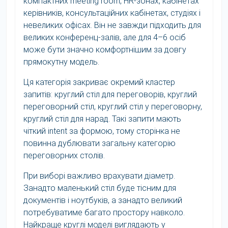
компактних meeting room, HR-зонах, кабінетах
керівників, консультаційних кабінетах, студіях і
невеликих офісах. Він не завжди підходить для
великих конференц-залів, але для 4–6 осіб
може бути значно комфортнішим за довгу
прямокутну модель.
Ця категорія закриває окремий кластер
запитів: круглий стіл для переговорів, круглий
переговорний стіл, круглий стіл у переговорну,
круглий стіл для нарад. Такі запити мають
чіткий intent за формою, тому сторінка не
повинна дублювати загальну категорію
переговорних столів.
При виборі важливо врахувати діаметр.
Занадто маленький стіл буде тісним для
документів і ноутбуків, а занадто великий
потребуватиме багато простору навколо.
Найкраще круглі моделі виглядають у