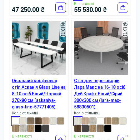
В наявності
47 250.00 ₴
55 530.00 ₴
Овальний конференц
Стіл для переговорів
стіл Асканія Glass Line на
Лара Макс на 16-18 осіб
8-10 осіб Білий/Чорний
Дуб Крафт Білий/Сірий
270x80 см (askaniya-
300x300 см (lara-max-
glass-line-57771405)
58830501)
Колір стільниці
Колір стільниці
В наявності
В наявності