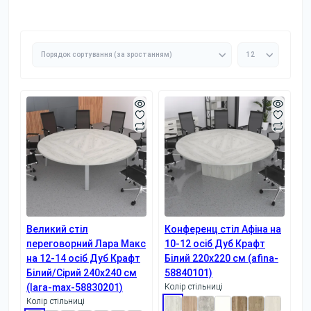
Великий стіл
Конференц стіл Афіна на
переговорний Лара Макс
10-12 осіб Дуб Крафт
на 12-14 осіб Дуб Крафт
Білий 220x220 см (afina-
Білий/Сірий 240x240 см
58840101)
(lara-max-58830201)
Колір стільниці
Колір стільниці