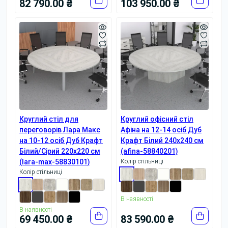
82 790.00 ₴
103 950.00 ₴
Круглий стіл для
Круглий офісний стіл
переговорів Лара Макс
Афіна на 12-14 осіб Дуб
на 10-12 осіб Дуб Крафт
Крафт Білий 240x240 см
Білий/Сірий 220x220 см
(afina-58840201)
(lara-max-58830101)
Колір стільниці
Колір стільниці
В наявності
В наявності
69 450.00 ₴
83 590.00 ₴