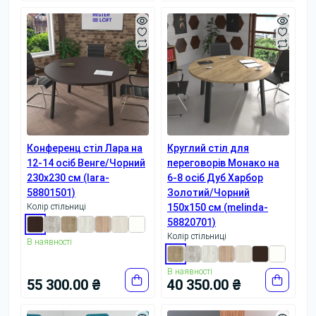
Конференц стіл Лара на
Круглий стіл для
12-14 осіб Венге/Чорний
переговорів Монако на
230x230 см (lara-
6-8 осіб Дуб Харбор
58801501)
Золотий/Чорний
Колір стільниці
150x150 см (melinda-
58820701)
Колір стільниці
В наявності
В наявності
55 300.00 ₴
40 350.00 ₴