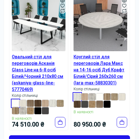
Овальний стіл для
Круглий стіл для
переговорів Асканія
переговорів Лара Макс
Glass Line на 6-8 осіб
на 14-16 осіб Дуб Крафт
Білий/Чорний 210x80 см
Білий/Сірий 260x260 см
(askaniya-glass-line-
(lara-max-58830301)
57770469)
Колір стільниці
Колір стільниці
В наявності
В наявності
74 510.00 ₴
80 950.00 ₴