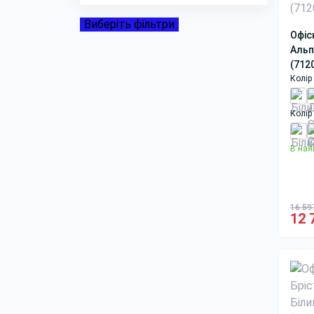
Виберіть фільтри
Офіс
Альп
(712
Колір 
Колір
В ная
16 59
12 