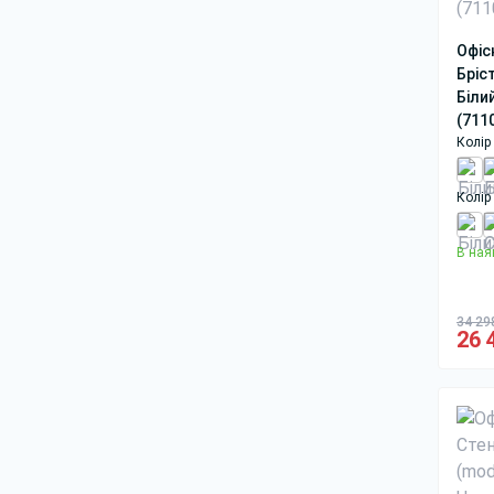
Офіс
Бріс
Біли
(711
Колір 
Колір
В ная
34 29
26 