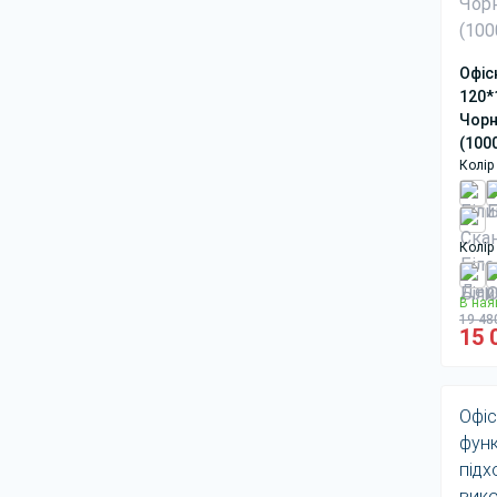
Офіс
120*
Чорн
(100
Колір 
Колір
В ная
19 48
15 
Офіс
функ
підх
вико