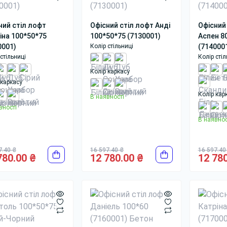
ний стіл лофт
Офісний стіл лофт Анді
Офісний
іна 100*50*75
100*50*75 (7130001)
Аспен 8
0001)
Колір стільниці
(714000
стільниці
Колір стіл
Колір каркасу
 каркасу
Колір кар
В наявності
вності
В наявнос
7.40 ₴
16 597.40 ₴
16 597.40
780.00 ₴
12 780.00 ₴
12 780