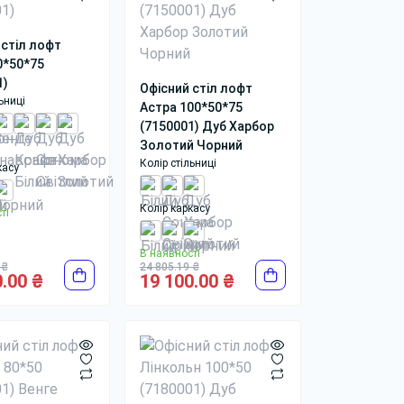
 стіл лофт
0*50*75
1)
Офісний стіл лофт
ьниці
Астра 100*50*75
(7150001) Дуб Харбор
Золотий Чорний
Колір стільниці
касу
Колір каркасу
ті
В наявності
 ₴
24 805.19 ₴
.00 ₴
19 100.00 ₴