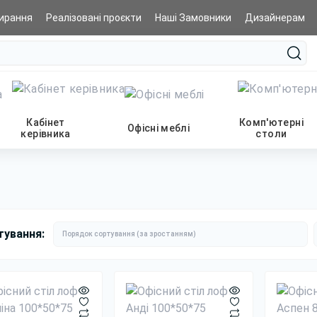
ирання
Реалізовані проєкти
Наші Замовники
Дизайнерам
Кабінет
Комп'ютерні
Офісні меблі
керівника
столи
тування: