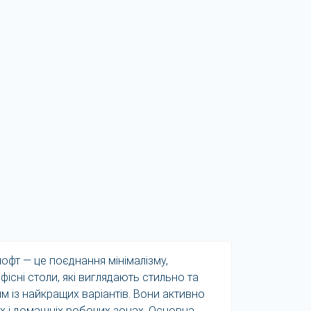
лофт — це поєднання мінімалізму,
існі столи, які виглядають стильно та
ним із найкращих варіантів. Вони активно
ях і домашніх робочих зонах. Основна