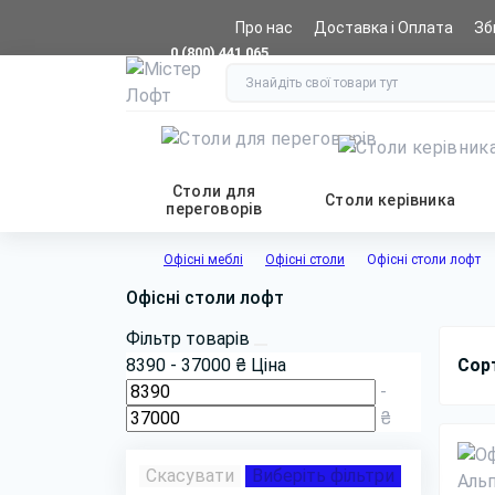
Про нас
Доставка і Оплата
Зб
0 (800) 441 065
Столи для
Столи керівника
переговорів
Офісні меблі
Офісні столи
Офісні столи лофт
Офісні столи лофт
Фільтр товарів
8390
-
37000
₴
Ціна
Сор
-
₴
Скасувати
Виберіть фільтри