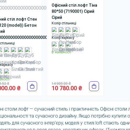
Офісний стіл лофт Тіна
80*50 (7190001) Сірий
Сірий
ний стіл лофт Стен
Колір стільниці
120 (model}) Бетон
ий
00000000000000000000000000000000000001)
Колір каркасу
стільниці
В наявності
 каркасу
вності
0.52 ₴
14 000.00 ₴
000.00 ₴
10 780.00 ₴
ні столи лофт — сучасний стиль і практичність Офісні столи 
ціональності та сучасного дизайну. Якщо потрібно купити оф
одять для сучасного інтер’єру, моделі у стилі loft стають од
ристовуються в open space, креативних офісах, IT-компані