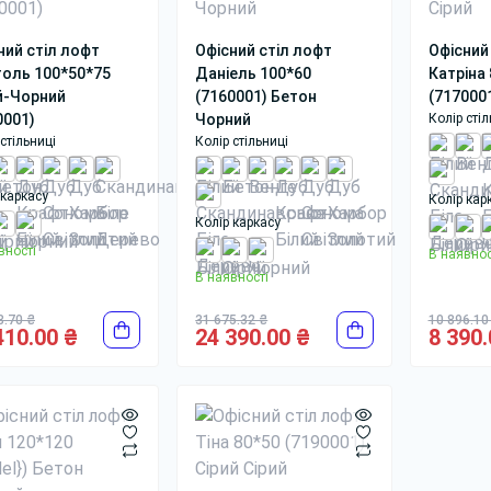
ний стіл лофт
Офісний стіл лофт
Офісний
толь 100*50*75
Даніель 100*60
Катріна
й-Чорний
(7160001) Бетон
(7170001
0001)
Чорний
Колір стіл
стільниці
Колір стільниці
 каркасу
Колір кар
Колір каркасу
вності
В наявнос
В наявності
8.70 ₴
31 675.32 ₴
10 896.10
410.00 ₴
24 390.00 ₴
8 390.