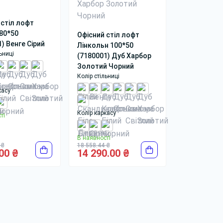
 стіл лофт
 80*50
Офісний стіл лофт
) Венге Сірий
Лінкольн 100*50
ьниці
(7180001) Дуб Харбор
Золотий Чорний
Колір стільниці
касу
Колір каркасу
ті
В наявності
 ₴
18 558.44 ₴
00 ₴
14 290.00 ₴