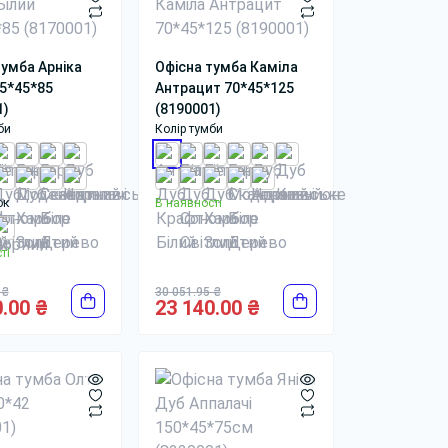
тумба Арніка
Офісна тумба Каміла
45*45*85
Антрацит 70*45*125
1)
(8190001)
би
Колір тумби
ок
В наявності
ті
 ₴
30 051.95 ₴
.00 ₴
23 140.00 ₴