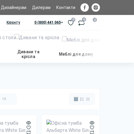
Дизайнерам
Дилерам
Контакти
0
0
0
Клієнту
0 (800) 441 065
Дивани та
Меблі для дому
крісла