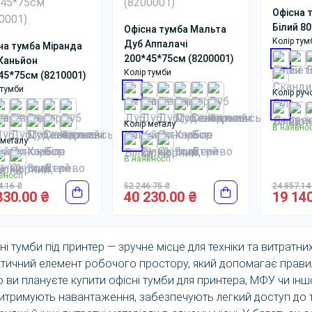
Офісна 
Білий 80
Офісна тумба Мальта
Колір тум
Дуб Аппалачі
на тумба Міранда
200*45*75см (8200001)
Каньйон
Колір тумби
45*75см (8210001)
 тумби
Колір руч
Колір металу
В наявнос
 металу
В наявності
вності
4.16 ₴
52 246.75 ₴
24 857.14
830.00 ₴
40 230.00 ₴
19 140
ні тумби під принтер — зручне місце для техніки та витратни
тичний елемент робочого простору, який допомагає правил
 ви плануєте купити офісні тумби для принтера, МФУ чи ін
витримують навантаження, забезпечують легкий доступ до те