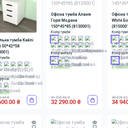
Офісна тумба Аланія
Офісна 
Горіх Модена
White Бі
150*45*85 (8130001)
(815000
Колір тумби
Колір тум
льна тумба Кайлі
й 50*42*58
0001)
Колір металу
Колір руч
 тумби
В наявності
В наявнос
 ручок
вності
8.44 ₴
41 935.06 ₴
45 376.62
600.00 ₴
32 290.00 ₴
34 940