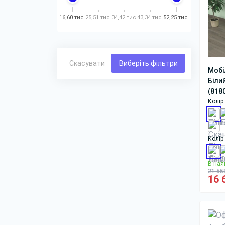
16,60 тис.
25,51 тис.
34,42 тис.
43,34 тис.
52,25 тис.
Скасувати
Виберіть фільтри
Мобі
Біли
(818
Колір
Колір
В ная
21 55
16 