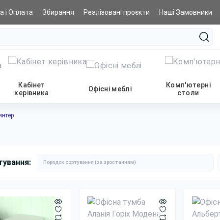
а і Оплата
Збирання
Реалізовані проєкти
Наші Замовники
Кабінет
Комп'ютерні
Офісні меблі
керівника
столи
интер
тування: