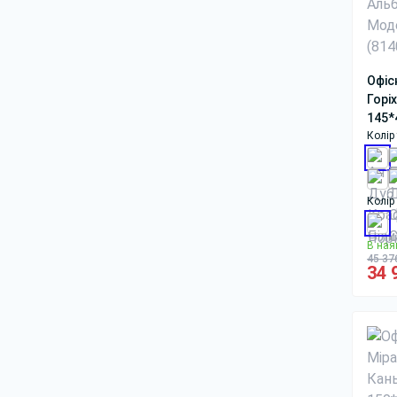
Офіс
Горі
145*
Колір
Колір
В ная
45 37
34 