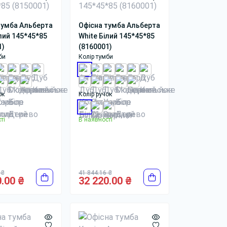
тумба Альберта
Офісна тумба Альберта
лий 145*45*85
White Білий 145*45*85
1)
(8160001)
би
Колір тумби
ок
Колір ручок
ті
В наявності
 ₴
41 844.16 ₴
.00 ₴
32 220.00 ₴