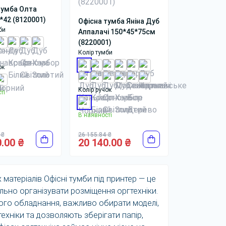
тумба Олта
*42 (8120001)
Офісна тумба Яніна Дуб
би
Аппалачі 150*45*75см
(8220001)
Колір тумби
ок
Колір ручок
ті
В наявності
 ₴
26 155.84 ₴
.00 ₴
20 140.00 ₴
х матеріалів Офісні тумби під принтер — це
ьно організувати розміщення оргтехніки.
шого обладнання, важливо обирати моделі,
хніки та дозволяють зберігати папір,