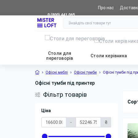
Про нас
Доставк
0 (800) 441 065
Столи для
Столи керівника
переговорів
Офісні меблі
Офісні тумби
Офісні тумби під пр
Офісні тумби під принтер
Фільтр товарів
Сор
Ціна
-
₴