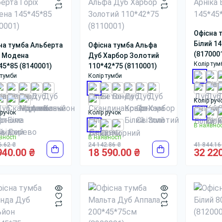
Офісна 
Білий 1
на тумба Альберта
Офісна тумба Альфа
(817000
х Модена
Дуб Харбор Золотий
Колір тум
45*85 (8140001)
110*42*75 (8110001)
 тумби
Колір тумби
Колір руч
 ручок
Колір ручок
В наявнос
вності
В наявності
6.62 ₴
24 142.86 ₴
41 844.16
940.00 ₴
18 590.00 ₴
32 220