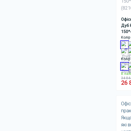
Офіс
Дуб 
150*
Колір
Колір
В ная
34 84
26 
Офіс
прак
Якщо
які 