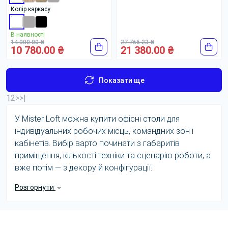
Колір каркасу
В наявності
14 000.00 ₴
27 766.23 ₴
10 780.00 ₴
21 380.00 ₴
Показати ще
1
2
>
>|
У Mister Loft можна купити офісні столи для
індивідуальних робочих місць, командних зон і
кабінетів. Вибір варто починати з габаритів
приміщення, кількості техніки та сценарію роботи, а
вже потім — з декору й конфігурації.
Офісний стіл — основа робочого місця, від якої
Розгорнути
залежить організація простору та зручність
щоденної роботи. У категорії представлено понад 8
000 моделей — переважно прямі та кутові столи в