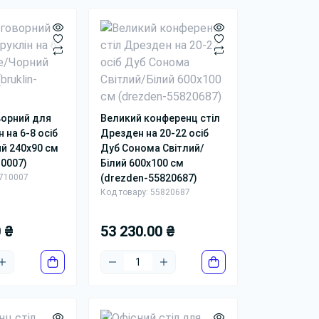
місць. Тут головний intent — форма.
аме прямокутну конфігурацію. Тому в описі
 або круглий, для яких кімнат він
бре стають уздовж осі приміщення, не
ворний для
Великий конференц стіл
ахувати посадкові місця. Також у такі
н на 6-8 осіб
Дрезден на 20-22 осіб
о центру.
й 240x90 см
Дуб Сонома Світлий/
10007)
Білий 600x100 см
5710007
(drezden-55820687)
их кімнат.
Код товару: 55820687
ктуровано.
рального кабель-каналу.
0 ₴
53 230.00 ₴
ортно працювати з документами.
ажають ногам.
зити вибір, важливо переходити між