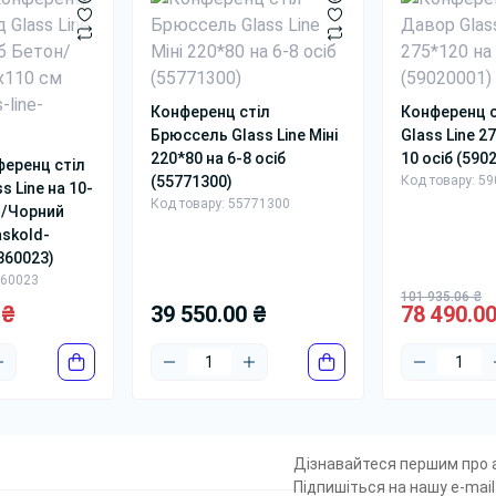
ькими категоріями. Це корисно і для користувача, і для вну
альні столи
оли на 10 осіб
оли керівника
Конференц стіл
Конференц с
існі крісла
Брюссель Glass Line Міні
Glass Line 2
220*80 на 6-8 осіб
10 осіб (590
ференц стіл
ання та відповіді
(55771300)
Код товару: 5
s Line на 10-
Код товару: 55771300
н/Чорний
 прямокутний стіл кращий за овальний?
askold-
окутний виглядає офіційніше, краще підходить для презента
5860023)
шу атмосферу.
860023
101 935.06 ₴
 ₴
підходить прямокутний стіл для конференц-залу?
39 550.00 ₴
78 490.0
 це один із найкращих варіантів для конференц-залу, особли
кільки осіб бувають прямокутні столи?
жно від довжини, прямокутні столи можуть бути на 4, 6, 8, 10
дсумок
Дізнавайтеся першим про а
окутні столи для переговорів варто обирати не за однією 
Підпишіться на нашу e-mail