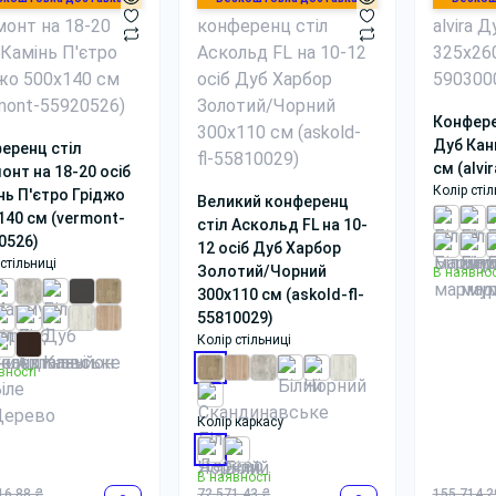
Конферен
Дуб Кан
еренц стіл
см (alvi
онт на 18-20 осіб
Колір стіл
нь П'єтро Гріджо
Великий конференц
140 см (vermont-
стіл Аскольд FL на 10-
0526)
12 осіб Дуб Харбор
стільниці
Золотий/Чорний
В наявнос
300x110 см (askold-fl-
55810029)
Колір стільниці
вності
Колір каркасу
В наявності
16.88 ₴
72 571.43 ₴
155 714.2