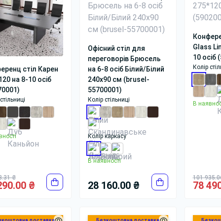
Конфере
Glass Li
Офісний стіл для
10 осіб 
переговорів Брюсель
Колір стіл
на 6-8 осіб Білий/Білий
еренц стіл Карен
240x90 см (brusel-
120 на 8-10 осіб
55700001)
70001)
Колір стільниці
стільниці
В наявнос
Колір каркасу
вності
В наявності
8.31 ₴
101 935.0
290.00 ₴
28 160.00 ₴
78 490
зкоштовна доставка
Безкоштовна доставка
Безкош