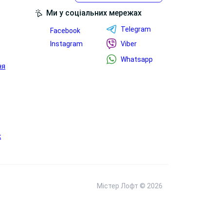
 використання. Так сторінка працює не як
Ми у соціальних мережах
 комерційний запит.
Telegram
Facebook
Instagram
Viber
Whatsapp
ня
к
Містер Лофт © 2026