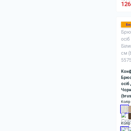
126
Бе
Конф
Брюс
осіб
Чорн
(bru
Колір 
Колір