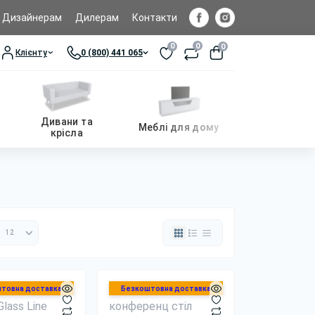
Дизайнерам
Дилерам
Контакти
0
0
0
Клієнту
0 (800) 441 065
Дивани та
Меблі для дому
крісла
товна доставка
Безкоштовна доставка