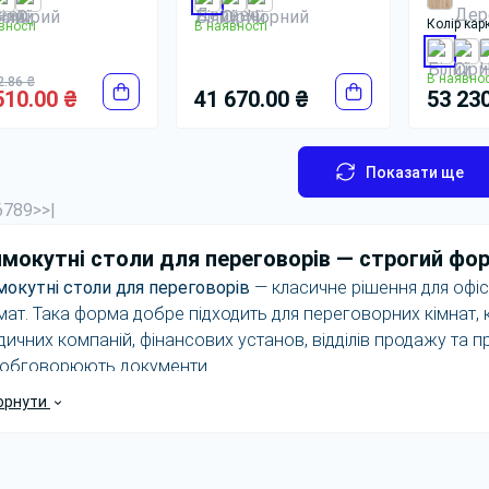
Колір кар
вності
В наявності
В наявнос
2.86 ₴
510.00 ₴
41 670.00 ₴
53 230
Показати ще
6
7
8
9
>
>|
мокутні столи для переговорів — строгий фор
окутні столи для переговорів
— класичне рішення для офісі
ат. Така форма добре підходить для переговорних кімнат, ко
ичних компаній, фінансових установ, відділів продажу та п
 обговорюють документи.
орнути
окутний переговорний стіл створює зрозумілу посадку: у
го, є чітка центральна вісь, легко організувати місце для к
днання. Саме тому такі моделі часто вибирають для офіційн
річей із партнерами та внутрішніх нарад.