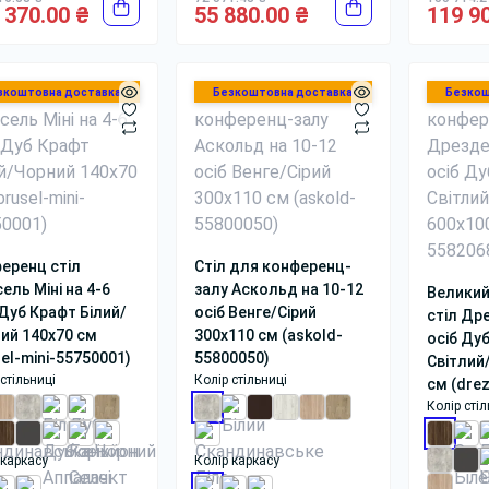
 370.00 ₴
55 880.00 ₴
119 9
зкоштовна доставка
Безкоштовна доставка
Безкош
еренц стіл
Стіл для конференц-
ель Міні на 4-6
залу Аскольд на 10-12
Великий
 Дуб Крафт Білий/
осіб Венге/Сірий
стіл Др
ий 140x70 см
300x110 см (askold-
осіб Ду
sel-mini-55750001)
55800050)
Світлий
стільниці
Колір стільниці
см (dre
Колір стіл
 каркасу
Колір каркасу