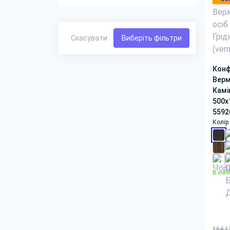
Скасувати
Виберіть фільтри
Конф
Верм
Камі
500x
5592
Колір 
В ная
164 1