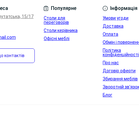
кості посадкових місць, стилю офісу та реального сценарію
Умови угоди
еса
Популярне
Інформація
дкова категорія, а як повноцінна посадкова під конкретний
путатська, 15/17
Столи для
Умови угоди
переговорів
Доставка
Столи керівника
Оплата
mail.com
Офісні меблі
Обмін і повернен
Політика
конфіденційності
о контактів
Про нас
Договір оферти
Збирання меблів
Зворотній зв'язо
Блог