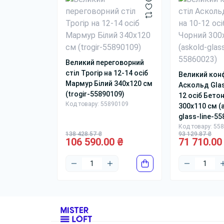
близ
Ов
Ст
Ст
Оф
Великий переговорний
стіл Трогір на 12-14 осіб
Великий кон
Пит
Мармур Білий 340x120 см
Аскольд Glas
(trogir-55890109)
12 осіб Бето
Чим
Код товару: 55890109
300x110 см (
Прям
glass-line-5
м’як
Код товару: 55
138 428.57 ₴
93 129.87 ₴
106 590.00 ₴
71 710.00
Чи 
Так,
На с
Зале
Пі
Прям