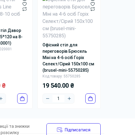
трішньої SEO-перелінковки.
тіл Давор
75*120 на 8-
20001)
Офісний стіл для
9020001
переговорів Брюсель
Міні на 4-6 осіб Горіх
Селект/Сірий 150x100 см
цій і чіткої посадки. Овальний створює
(brusel-mini-55750285)
Код товару: 55750285
0 ₴
19 540.00 ₴
во якщо кімната довга.
, 12 і більше учасників.
кції та знижки
Підписатися
ознакою, а за поєднанням розміру, форми,
 розсилку