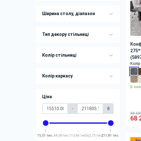
Ширина столу, діапазон
Тип декору стільниці
Конф
275*
Колір стільниці
(589
Колір 
Колір каркасу
В ная
Ціна
-
₴
88 68
68 
15,51 тис.
64,58 тис.
113,66 тис.
162,73 тис.
211,81 тис.
Бе