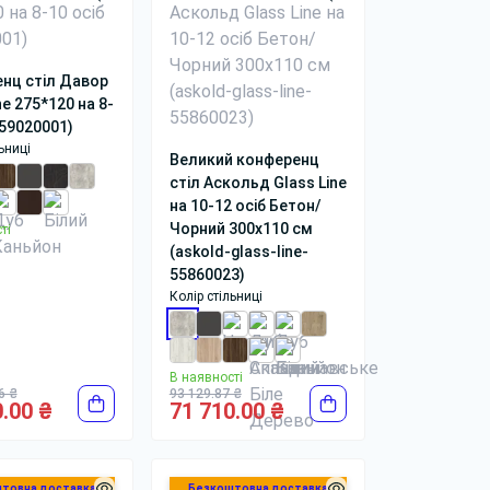
нц стіл Давор
ne 275*120 на 8-
(59020001)
ьниці
Великий конференц
стіл Аскольд Glass Line
на 10-12 осіб Бетон/
Чорний 300x110 см
ті
(askold-glass-line-
55860023)
Колір стільниці
В наявності
6 ₴
93 129.87 ₴
.00 ₴
71 710.00 ₴
товна доставка
Безкоштовна доставка