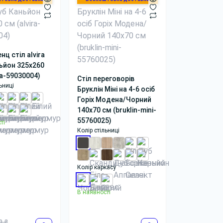
ц стіл alvira
ьйон 325x260
ra-59030004)
Стіл переговорів
ьниці
Бруклін Міні на 4-6 осіб
Горіх Модена/Чорний
140x70 см (bruklin-mini-
55760025)
ті
Колір стільниці
Колір каркасу
В наявності
9 ₴