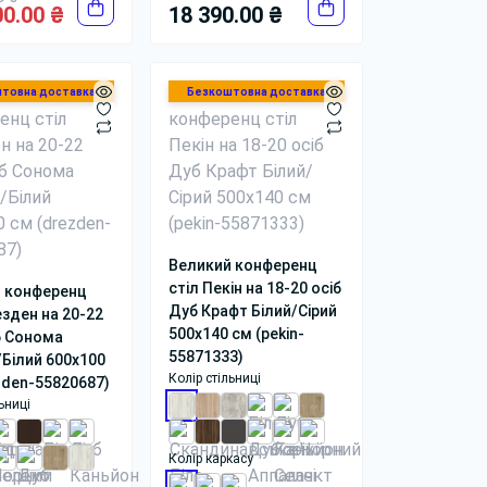
00.00 ₴
18 390.00 ₴
товна доставка
Безкоштовна доставка
Великий конференц
стіл Пекін на 18-20 осіб
 конференц
Дуб Крафт Білий/Сірий
езден на 20-22
500x140 см (pekin-
б Сонома
55871333)
/Білий 600x100
Колір стільниці
zden-55820687)
ьниці
Колір каркасу