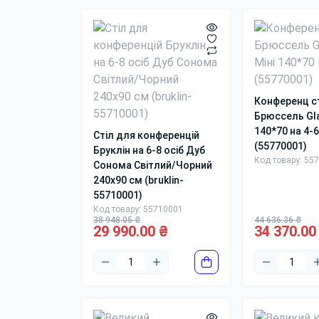
SEO-
Кори
важл
підх
Конференц с
Прям
Брюссель Gla
ство
140*70 на 4-6
Стіл для конференцій
стол
(55770001)
Бруклін на 6-8 осіб Дуб
Код товару: 55
Сонома Світлий/Чорний
На 
240x90 см (bruklin-
Пр
55710001)
Дл
Код товару: 55710001
38 948.05 ₴
44 636.36 ₴
Як
29 990.00 ₴
34 370.00
Ва
Дл
Сум
Щоб 