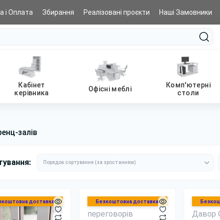
а і Оплата
Збирання
Реалізовані проєкти
Наші Замовники
Кабінет
Комп'ютерні
Офісні меблі
керівника
столи
ренц-залів
тування:
зкоштовна доставка
Безкоштовна доставка
Безкош