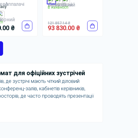
касу
В наявності
ті
121 857.14 ₴
.00 ₴
93 830.00 ₴
мат для офіційних зустрічей
в, де зустрічі мають чіткий діловий
нференц-залів, кабінетів керівників,
росторів, де часто проводять презентації
часники розміщуються один навпроти
ерівника зустрічі або презентаційного
их переговорів, підписання договорів,