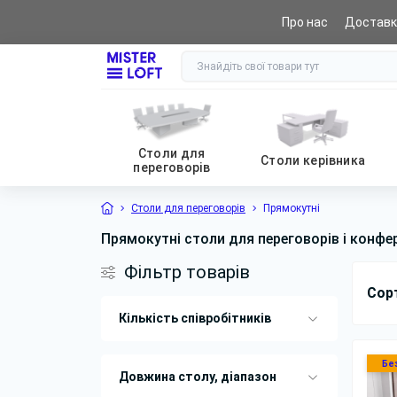
Про нас
Доставк
0 (800) 441 065
Столи для
Столи керівника
переговорів
Столи для переговорів
Прямокутні
Прямокутні столи для переговорів і конфе
Фільтр товарів
Сор
Кількість співробітників
Бе
Довжина столу, діапазон