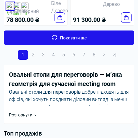
В наявності
78 800.00 ₴
91 300.00 ₴
Показати ще
1
2
3
4
5
6
7
8
>
>|
Овальні столи для переговорів — м’яка
геометрія для сучасної meeting room
Овальні столи для переговорів
добре підходять для
офісів, які хочуть поєднати діловий вигляд із менш
жорсткою атмосферою зустрічей. На відміну від
прямокутних моделей, овальна форма не має
Розгорнути
гострих кутів, виглядає легше й допомагає
учасникам краще бачити одне одного.
Топ продажів