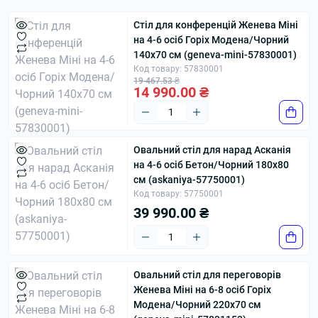
Такі столи часто обирають для сучасних
переговорних кімнат, кабінетів керівників,
Стіл для конференцій Женева Міні
на 4-6 осіб Горіх Модена/Чорний
креативних офісів, консультаційних просторів і
140x70 см (geneva-mini-57830001)
конференц-залів середнього розміру. Овальний
Код товару: 57830001
стіл підходить для обговорень, де важлива
19 467.53 ₴
14 990.00 ₴
комунікація між усіма учасниками, а не лише
формальна посадка сторін одна навпроти одної.
SEO-цінність цієї категорії в тому, що вона закриває
Овальний стіл для нарад Асканія
окремий кластер: овальний стіл для переговорів,
на 4-6 осіб Бетон/Чорний 180x80
овальний конференц стіл, стіл для переговорної
см (askaniya-57750001)
овальний, стіл для нарад овальний. Це не дубль
Код товару: 57750001
головної категорії, а сторінка під конкретну форму і
39 990.00 ₴
конкретний візуально-функціональний сценарій.
Овальні моделі можуть бути на 6, 8, 10, 12 і більше
учасників. Для меншої кімнати варто брати
Овальний стіл для переговорів
компактний варіант, для boardroom — довгий
Женева Міні на 6-8 осіб Горіх
овальний конференц стіл із солідними опорами й
Модена/Чорний 220x70 см