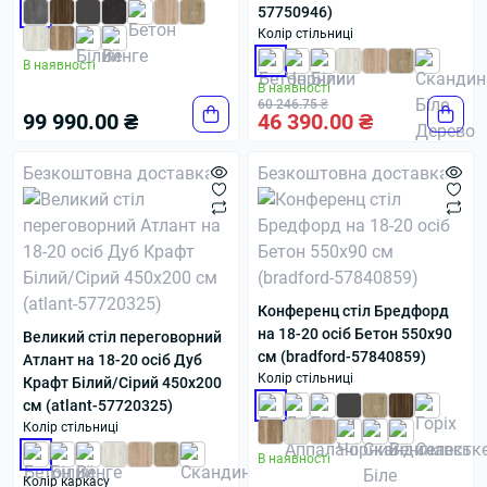
57750946)
Колір стільниці
В наявності
В наявності
60 246.75 ₴
99 990.00 ₴
46 390.00 ₴
Безкоштовна доставка
Безкоштовна доставка
Конференц стіл Бредфорд
на 18-20 осіб Бетон 550x90
Великий стіл переговорний
см (bradford-57840859)
Атлант на 18-20 осіб Дуб
Колір стільниці
Крафт Білий/Сірий 450x200
см (atlant-57720325)
Колір стільниці
В наявності
Колір каркасу