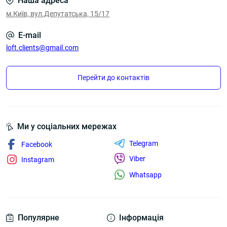
Наша адреса
однією ознакою, а за поєднанням розміру, форми,
м.Київ, вул.Депутатська, 15/17
кількості посадкових місць, стилю офісу та
реального сценарію використання. Так сторінка
E-mail
працює не як випадкова категорія, а як повноцінна
loft.clients@gmail.com
посадкова під конкретний комерційний запит.
Перейти до контактів
Ми у соціальних мережах
Telegram
Facebook
Viber
Instagram
Whatsapp
Популярне
Інформація