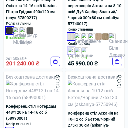
Онікс на 14-16 осіб Камінь
переговорів Анталія на 8-10
П'єтро Гріджо 400x120 см
осіб Дуб Харбор Золотий/
(onyx-57800217)
Чорний 300x80 см (antaliya-
Колір стільниці
57740017)
Колір стільниці
В наявності
Колір каркасу
В наявності
261 350.65 ₴
201 240.00 ₴
45 990.00 ₴
Безкоштовна доставка
Безкоштовна доставка
Конференц стіл Нотердам
448*120 на 14-16 осіб
Конференц стіл Асканія на
(58990001)
10-12 осіб Бетон/Чорний
Колір стільниці
275x130 см (askaniya-