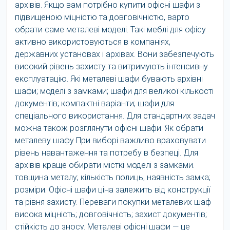
архівів. Якщо вам потрібно купити офісні шафи з
підвищеною міцністю та довговічністю, варто
обрати саме металеві моделі. Такі меблі для офісу
активно використовуються в компаніях,
державних установах і архівах. Вони забезпечують
високий рівень захисту та витримують інтенсивну
експлуатацію. Які металеві шафи бувають архівні
шафи; моделі з замками; шафи для великої кількості
документів; компактні варіанти; шафи для
спеціального використання. Для стандартних задач
можна також розглянути офісні шафи. Як обрати
металеву шафу При виборі важливо враховувати
рівень навантаження та потребу в безпеці. Для
архівів краще обирати місткі моделі з замками.
товщина металу; кількість полиць; наявність замка;
розміри. Офісні шафи ціна залежить від конструкції
та рівня захисту. Переваги покупки металевих шаф
висока міцність; довговічність; захист документів;
стійкість до зносу. Металеві офісні шафи — це