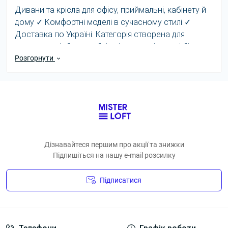
Дивани та крісла для офісу, приймальні, кабінету й
дому ✓ Комфортні моделі в сучасному стилі ✓
Доставка по Україні. Категорія створена для
швидкого підбору меблів під реальні задачі бізнесу:
робочі місця, кабінети, приймальні, open space та
Розгорнути
зони очікування.
Перед покупкою важливо оцінити навантаження,
доступну площу, матеріали, стиль інтер’єру та
сумісність з іншими елементами офісу.
Комплексний підхід допомагає зберегти єдиний
вигляд простору й зробити роботу команди
Дізнавайтеся першим про акції та знижки
зручнішою.
Підпишіться на нашу e-mail розсилку
моделі для персоналу, керівника та відвідувачів;
Підписатися
практичні рішення для щоденного використання;
доставка по Україні та підбір під бюджет.
Умови угоди