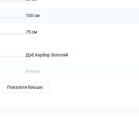
100 см
75 см
Дуб Харбор Золотий
Кутова
Показати більше
36 мм
ЛДСП 36
Білий