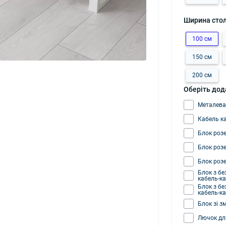
Ширина сто
100 см
150 см
200 см
Оберіть дода
Металева
Кабель к
Блок розе
Блок розе
Блок розе
Блок з бе
кабель-к
Блок з бе
кабель-к
Блок зі з
Лючок для