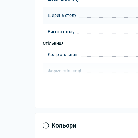
Ширина столу
Висота столу
Стільниця
Колір стільниці
Форма стільниці
Товщина стільниці
Матеріал стільниці
Каркас
Кольори
Колір каркасу