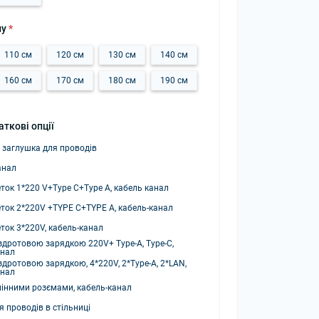
лу
*
110 см
120 см
130 см
140 см
160 см
170 см
180 см
190 см
ткові опції
 заглушка для проводів
анал
ток 1*220 V+Type C+Type A, кабель канал
ток 2*220V +TYPE C+TYPE A, кабель-канал
ток 3*220V, кабель-канал
здротовою зарядкою 220V+ Type-A, Type-C,
анал
здротовою зарядкою, 4*220V, 2*Type-A, 2*LAN,
анал
мінними розємами, кабель-канал
 проводів в стільниці