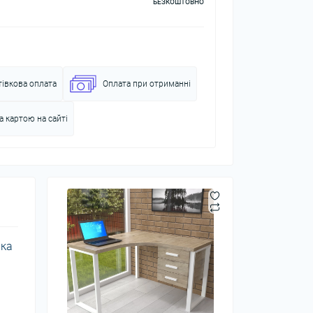
БЕЗКОШТОВНО
тівкова оплата
Оплата при отриманні
а картою на сайті
ька