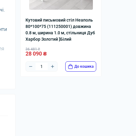
чі.
Кутовий письмовий стіл Неаполь
80*100*75 (111250001) довжина
ити
0.8 м, ширина 1.0 м, стільниця Дуб
Харбор Золотий ]Білий
ля
36 481 ₴
28 090 ₴
До кошика
л.
й