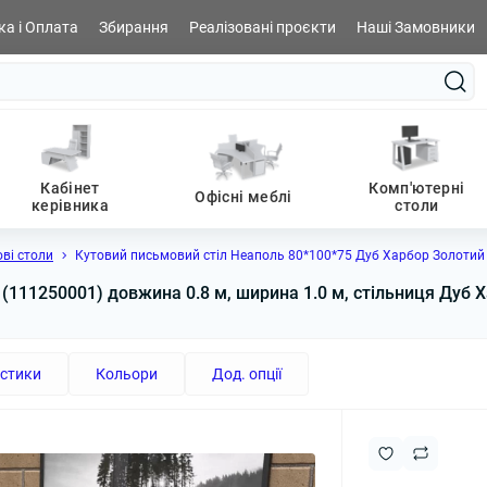
а і Оплата
Збирання
Реалізовані проєкти
Наші Замовники
Кабінет
Комп'ютерні
Офісні меблі
керівника
столи
ві столи
Кутовий письмовий стіл Неаполь 80*100*75 Дуб Харбор Золотий
(111250001) довжина 0.8 м, ширина 1.0 м, стільниця Дуб Х
стики
Кольори
Дод. опції