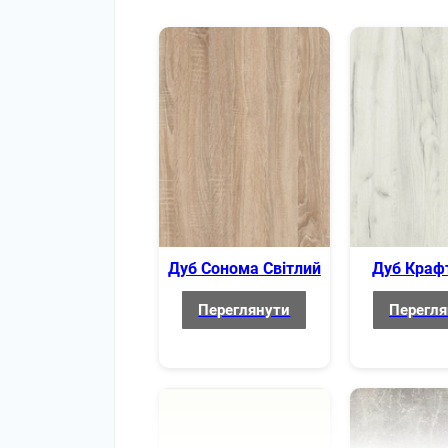
Матеріал каркасу
Конструкція каркасу
Захист підлоги
Доставка та збирання
Доставка
Збирання
Дуб Сонома Світлий
Дуб Крафт
Підйом на поверх
Переглянути
Перегля
Додаткові опції
Виготовлення в нестандартних кольорах
Виготовлення за індивідуальними характе