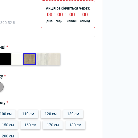
Акція закінчиться через:
00
00
00
00
днів
годин
хвилин
секунд
 390.52 ₴
иці
*
су
*
олу
*
100 см
110 см
120 см
130 см
150 см
160 см
170 см
180 см
200 см