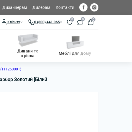
Дизайнерам
Дилерам
Контакти
0
0
0
Клієнту
0 (800) 441 065
Дивани та
Меблі для дому
крісла
 (111250001)
арбор Золотий ]Білий