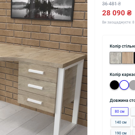
36 481 ₴
28 090 ₴
Ви заощаджуєте:
8
Колір стільн
Колір карка
Довжина ст
80 см
140 см
190 см