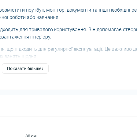
озмістити ноутбук, монітор, документи та інші необхідні ре
ної роботи або навчання.
дходить для тривалого користування. Він допомагає створ
евантаження інтер’єру.
я, що підходить для регулярної експлуатації. Це важливо д
их занять щодня.
тих, хто шукає зручний, надійний і стильний письмовий сті
Показати більше
 модель практичною для щоденного використання.
оєднанні з каркасом Білий підкреслює практичний і стильни
 але не перевантажує простір.
80 см