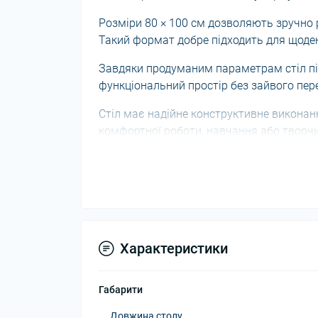
Розміри 80 × 100 см дозволяють зручно р
Такий формат добре підходить для щоден
Завдяки продуманим параметрам стіл пі
функціональний простір без зайвого пер
Стіл має надійне конструктивне виконанн
комфортної роботи, навчання або творч
Стіл Неаполь стане вдалим рішенням для 
Його параметри та оформлення роблять
Колір стільниці Дуб Харбор Золотий у п
характер моделі. Стіл виглядає виразно,
Характеристики
Габарити
Довжина столу