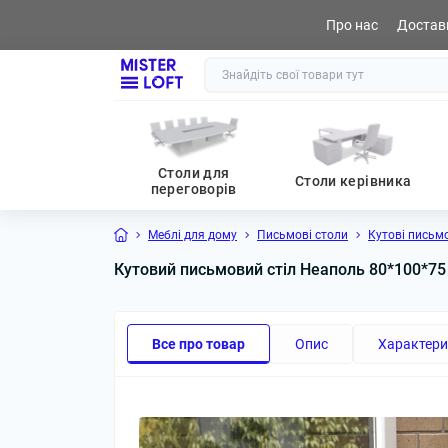
Про нас
Доставк
0 (800) 441 065
Столи для
Столи керівника
переговорів
Меблі для дому
Письмові столи
Кутові письмо
Кутовий письмовий стіл Неаполь 80*100*75 
Все про товар
Опис
Характери