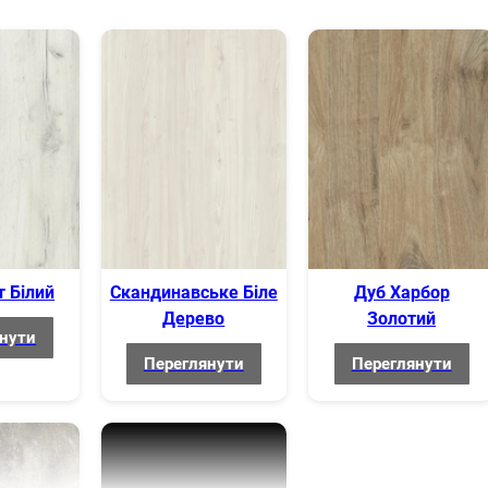
Сталь
Посилена (опори+траверси). Навантаження до 350 кг
Пластикові пятки
Безкоштовно на адресу
Безкоштовно
 Білий
Скандинавське Біле
Дуб Харбор
Дерево
Золотий
Безкоштовно (з ліфтом)
нути
Переглянути
Переглянути
Так, можливе
ристиками
Так, можливе