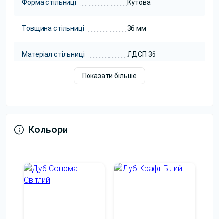
Форма стільниці
Кутова
Товщина стільниці
36 мм
Матеріал стільниці
ЛДСП 36
Каркас
Показати більше
Колір каркасу
Чорний
Матеріал каркасу
Сталь
Кольори
Посилена
(опори+траверси).
Конструкція каркасу
Навантаження до
350 кг
Захист підлоги
Пластикові пятки
Доставка та збирання