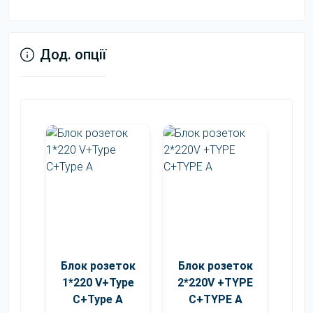
Скандинавське
Дуб Харбор
Біле Дерево
Золотий
Дод. опції
Переглянути
Переглянути
Блок розеток
Блок розеток
Білий
Бетон
1*220 V+Type
2*220V +TYPE
C+Type A
C+TYPE A
Переглянути
Переглянути