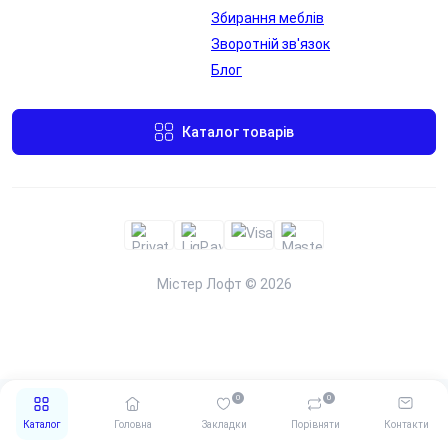
Збирання меблів
Лючок для
Лючок для
Зворотній зв'язок
проводів в
проводів в
Блог
стільниці
стільниці
Переглянути
Переглянути
Каталог товарів
Містер Лофт © 2026
Металева
Бездротова
заглушка для
0
0
зарядка
проводів
Каталог
Головна
Закладки
Порівняти
Контакти
Переглянути
Переглянути