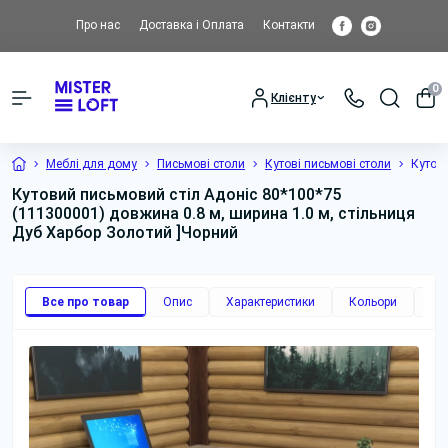
Про нас
Доставка і Оплата
Контакти
0
Клієнту
Меблі для дому
Письмові столи
Кутові письмові столи
Кутов
Кутовий письмовий стіл Адоніс 80*100*75
(111300001) довжина 0.8 м, ширина 1.0 м, стільниця
Дуб Харбор Золотий ]Чорний
Все про товар
Опис
Характеристики
Кольори
До