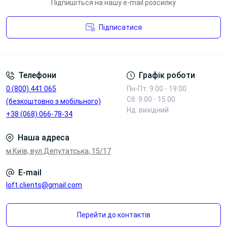
Підпишіться на нашу e-mail розсилку
Підписатися
Умови угоди
Телефони
Графік роботи
0 (800) 441 065
Пн-Пт: 9.00 - 19.00
Сб: 9.00 - 15.00
(безкоштовно з мобільного)
Блок з
Нд: вихідний
+38 (068) 066-78-34
Блок
бездротовою
2*220V+Type-C,
зарядкою,
Наша адреса
Type-A, HDMI,
4*220V, 2*Type-
LAN
A, 2*LAN
м.Київ, вул.Депутатська, 15/17
Переглянути
Переглянути
E-mail
loft.clients@gmail.com
Перейти до контактів