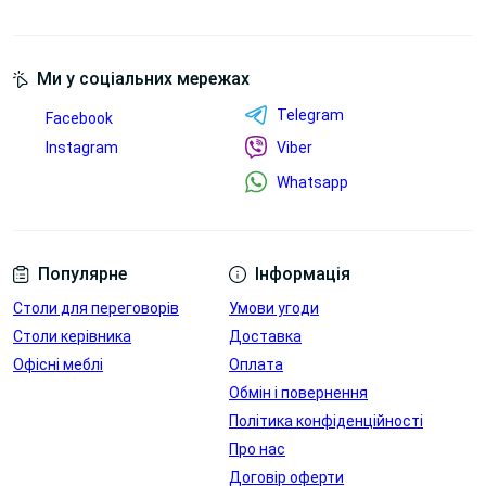
Ми у соціальних мережах
Telegram
Facebook
Instagram
Блок зі
Viber
Лючок для
змінними
проводів в
Whatsapp
розємами
стільниці
Переглянути
Переглянути
Популярне
Інформація
Столи для переговорів
Умови угоди
Столи керівника
Доставка
Офісні меблі
Оплата
Обмін і повернення
Політика конфіденційності
Про нас
Договір оферти