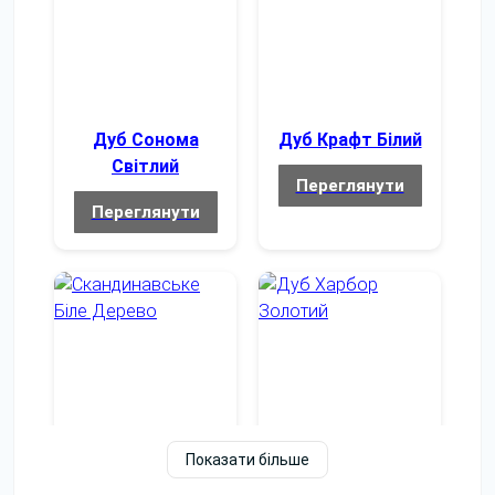
Безкоштовно на
Доставка
адресу
Збирання
Безкоштовно
Дуб Сонома
Дуб Крафт Білий
Світлий
Безкоштовно (з
Переглянути
Підйом на поверх
ліфтом)
Переглянути
Додаткові опції
Виготовлення в нестандартних
Так, можливе
кольорах
Виготовлення за
індивідуальними
Так, можливе
характеристиками
Показати більше
Додаткова електрофурнітура
Так, можлива