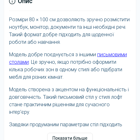
Опис
Розміри 80 × 100 см дозволяють зручно розмістити
ноутбук, монітор, документи та інші необхідні речі.
Такий формат добре підходить для щоденної
роботи або навчання.
Модель добре поєднується з іншими
письмовими
столами
. Це зручно, якщо потрібно оформити
кілька робочих зон в одному стилі або підібрати
меблі для різних кімнат.
Модель створена з акцентом на функціональність і
довговічність. Такий письмовий стіл у стилі лофт
стане практичним рішенням для сучасного
інтер’єру.
Завдяки продуманим параметрам стіл підходить
для тривалого користування. Він допомагає
Показати більше
створити функціональний простір без зайвого