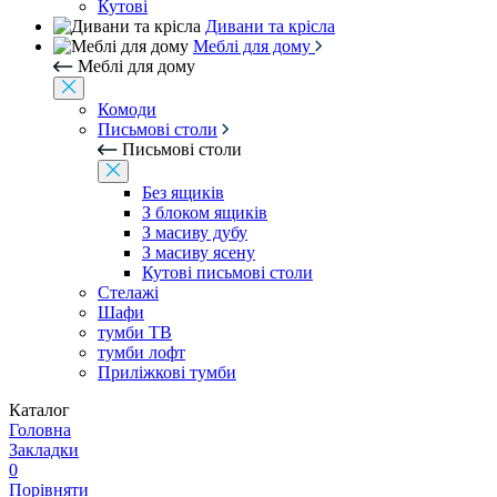
Кутові
Дивани та крісла
Меблі для дому
Меблі для дому
Комоди
Письмові столи
Письмові столи
Без ящиків
З блоком ящиків
З масиву дубу
З масиву ясену
Кутові письмові столи
Стелажі
Шафи
тумби ТВ
тумби лофт
Приліжкові тумби
Каталог
Головна
Закладки
0
Порівняти