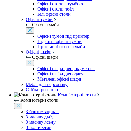
Офісні столи з тумбою
Офісні столи лофт
Білі офісні столи
Офісні тумби
Офісні тумби
Офісні тумби під принтер
Підкатні офісні тумби
Приставні офісні тумби
Офісні шафи
Офісні шафи
Офісні шафи для документів
Офісні шафи для одягу
Металеві офісні шафи
Меблі для персоналу
Стійки ресепшн
Комп'ютерні столи
Комп'ютерні столи
З блоком ящиків
З масиву дубу
З масиву ясену
З поличками