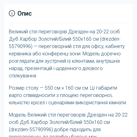
Опис
Великий стіл переговорів Дрезден на 20-22 осіб
Дуб Харбор Золотий/Білий 550x160 см (drezden-
55790996) — переговорний стіл для офісу, кабінету
керівника або конференц-зони. Модель доречно
розглядати для зустрічей із клієнтами, внутрішніх
нарад, презентацій і щоденного ділового
спілкування.
Розмір столу — 550 см × 160 см см. Ці габарити
варто співвідносити з площею переговорної,
кількістю крісел і сценаріями використання кімнати.
Модель Великий стіл переговорів Дрезден на 20-22
осіб Дуб Харбор Золотий/Білий 550x160 см
(drezden-55790996) добре підходить для
переговорної, де потрібен баланс між