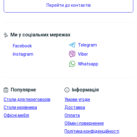
Перейти до контактів
Дуб Аппалачі
Антрацит
Ми у соціальних мережах
Telegram
Переглянути
Переглянути
Facebook
Блок зі
Лючок для
Instagram
Viber
змінними
проводів в
Whatsapp
розємами
стільниці
Переглянути
Переглянути
Популярне
Інформація
Столи для переговорів
Умови угоди
Столи керівника
Доставка
Офісні меблі
Оплата
Обмін і повернення
Політика конфіденційності
Венге