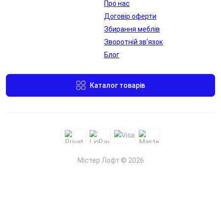
Про нас
Договір оферти
Переглянути
Збирання меблів
Лючок для
Лючок для
Зворотній зв'язок
проводів в
проводів в
Блог
стільниці
стільниці
Переглянути
Переглянути
Каталог товарів
Містер Лофт © 2026
Металева
Бездротова
заглушка для