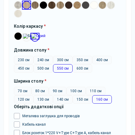
Колір каркасу
*
Довжина столу
*
230 см
240 см
300 см
350 см
400 см
450 см
500 см
550 см
600 см
Ширина столу
*
70 см
80 см
90 см
100 см
110 см
120 см
130 см
140 см
150 см
160 см
Оберіть додаткові опції
Металева заглушка для проводів
Кабель канал
Блок розеток 1*220 V+Type C+Type A, кабель канал