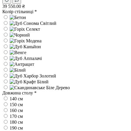
39 550.00 ₴
Колір стільниці
*
Довжина столу
*
140 см
150 см
160 см
170 см
180 см
190 см