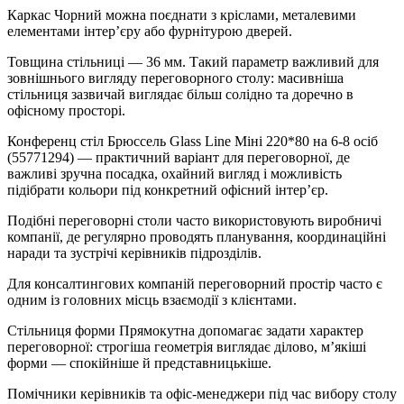
Каркас Чорний можна поєднати з кріслами, металевими
елементами інтер’єру або фурнітурою дверей.
Товщина стільниці — 36 мм. Такий параметр важливий для
зовнішнього вигляду переговорного столу: масивніша
стільниця зазвичай виглядає більш солідно та доречно в
офісному просторі.
Конференц стіл Брюссель Glass Line Міні 220*80 на 6-8 осіб
(55771294) — практичний варіант для переговорної, де
важливі зручна посадка, охайний вигляд і можливість
підібрати кольори під конкретний офісний інтер’єр.
Подібні переговорні столи часто використовують виробничі
компанії, де регулярно проводять планування, координаційні
наради та зустрічі керівників підрозділів.
Для консалтингових компаній переговорний простір часто є
одним із головних місць взаємодії з клієнтами.
Стільниця форми Прямокутна допомагає задати характер
переговорної: строгіша геометрія виглядає ділово, м’якіші
форми — спокійніше й представницькіше.
Помічники керівників та офіс-менеджери під час вибору столу