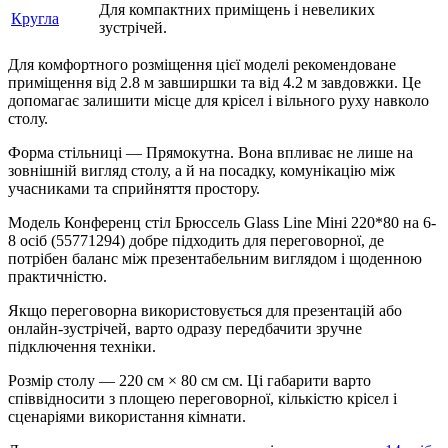
Для компактних приміщень і невеликих
Кругла
зустрічей.
Для комфортного розміщення цієї моделі рекомендоване
приміщення від 2.8 м завширшки та від 4.2 м завдовжки. Це
допомагає залишити місце для крісел і вільного руху навколо
столу.
Форма стільниці — Прямокутна. Вона впливає не лише на
зовнішній вигляд столу, а й на посадку, комунікацію між
учасниками та сприйняття простору.
Модель Конференц стіл Брюссель Glass Line Міні 220*80 на 6-
8 осіб (55771294) добре підходить для переговорної, де
потрібен баланс між презентабельним виглядом і щоденною
практичністю.
Якщо переговорна використовується для презентацій або
онлайн-зустрічей, варто одразу передбачити зручне
підключення техніки.
Розмір столу — 220 см × 80 см см. Ці габарити варто
співвідносити з площею переговорної, кількістю крісел і
сценаріями використання кімнати.