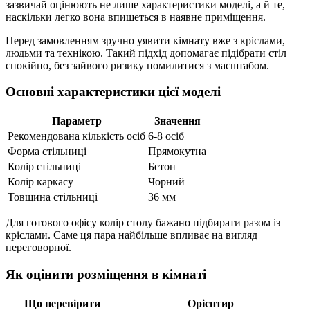
зазвичай оцінюють не лише характеристики моделі, а й те,
наскільки легко вона впишеться в наявне приміщення.
Перед замовленням зручно уявити кімнату вже з кріслами,
людьми та технікою. Такий підхід допомагає підібрати стіл
спокійно, без зайвого ризику помилитися з масштабом.
Основні характеристики цієї моделі
Параметр
Значення
Рекомендована кількість осіб
6-8 осіб
Форма стільниці
Прямокутна
Колір стільниці
Бетон
Колір каркасу
Чорний
Товщина стільниці
36 мм
Для готового офісу колір столу бажано підбирати разом із
кріслами. Саме ця пара найбільше впливає на вигляд
переговорної.
Як оцінити розміщення в кімнаті
Що перевірити
Орієнтир