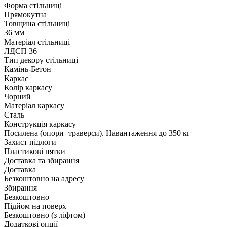
Форма стільниці
Прямокутна
Товщина стільниці
36 мм
Матеріал стільниці
ЛДСП 36
Тип декору стільниці
Камінь-Бетон
Каркас
Колір каркасу
Чорний
Матеріал каркасу
Сталь
Конструкція каркасу
Посилена (опори+траверси). Навантаження до 350 кг
Захист підлоги
Пластикові пятки
Доставка та збирання
Доставка
Безкоштовно на адресу
Збирання
Безкоштовно
Підйом на поверх
Безкоштовно (з ліфтом)
Додаткові опції