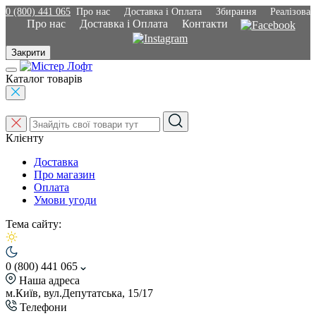
0 (800) 441 065
Про нас
Доставка і Оплата
Збирання
Реалізован
Про нас
Доставка і Оплата
Контакти
Закрити
Каталог товарів
Клієнту
Доставка
Про магазин
Оплата
Умови угоди
Тема сайту:
0 (800) 441 065
Наша адреса
м.Київ, вул.Депутатська, 15/17
Телефони