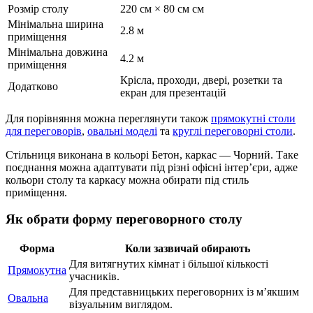
Розмір столу
220 см × 80 см см
Мінімальна ширина
2.8 м
приміщення
Мінімальна довжина
4.2 м
приміщення
Крісла, проходи, двері, розетки та
Додатково
екран для презентацій
Для порівняння можна переглянути також
прямокутні столи
для переговорів
,
овальні моделі
та
круглі переговорні столи
.
Стільниця виконана в кольорі Бетон, каркас — Чорний. Таке
поєднання можна адаптувати під різні офісні інтер’єри, адже
кольори столу та каркасу можна обирати під стиль
приміщення.
Як обрати форму переговорного столу
Форма
Коли зазвичай обирають
Для витягнутих кімнат і більшої кількості
Прямокутна
учасників.
Для представницьких переговорних із м’якшим
Овальна
візуальним виглядом.