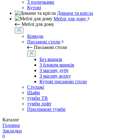
З поличками
Кутові
Дивани та крісла
Меблі для дому
Меблі для дому
Комоди
Письмові столи
Письмові столи
Без ящиків
З блоком ящиків
З масиву дубу
З масиву ясену
Кутові письмові столи
Стелажі
Шафи
тумби ТВ
тумби лофт
Приліжкові тумби
Каталог
Головна
Закладки
0