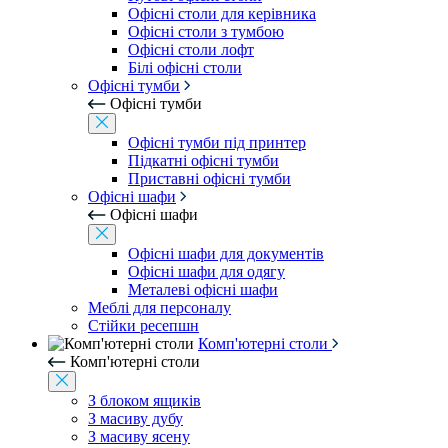
Офісні столи для керівника
Офісні столи з тумбою
Офісні столи лофт
Білі офісні столи
Офісні тумби
Офісні тумби
Офісні тумби під принтер
Підкатні офісні тумби
Приставні офісні тумби
Офісні шафи
Офісні шафи
Офісні шафи для документів
Офісні шафи для одягу
Металеві офісні шафи
Меблі для персоналу
Стійки ресепшн
Комп'ютерні столи
Комп'ютерні столи
З блоком ящиків
З масиву дубу
З масиву ясену