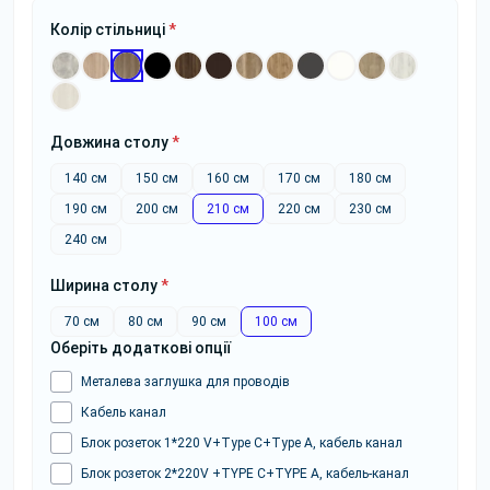
Колір стільниці
*
Довжина столу
*
140 см
150 см
160 см
170 см
180 см
190 см
200 см
210 см
220 см
230 см
240 см
Ширина столу
*
70 см
80 см
90 см
100 см
Оберіть додаткові опції
Металева заглушка для проводів
Кабель канал
Блок розеток 1*220 V+Type C+Type A, кабель канал
Блок розеток 2*220V +TYPE C+TYPE A, кабель-канал