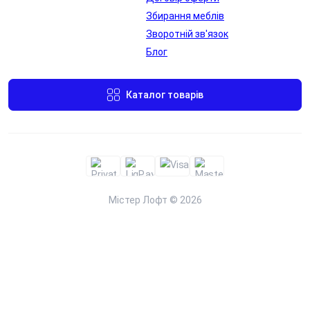
Переглянути
Збирання меблів
Лючок для
Лючок для
Зворотній зв'язок
проводів в
проводів в
Блог
стільниці
стільниці
Переглянути
Переглянути
Каталог товарів
Містер Лофт © 2026
Металева
Бездротова
заглушка для
зарядка
проводів