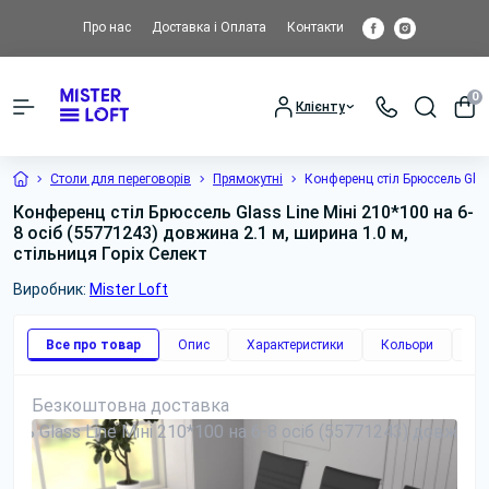
Про нас
Доставка і Оплата
Контакти
0
Клієнту
Столи для переговорів
Прямокутні
Конференц стіл Брюссель Glas
Конференц стіл Брюссель Glass Line Міні 210*100 на 6-
8 осіб (55771243) довжина 2.1 м, ширина 1.0 м,
стільниця Горіх Селект
Виробник:
Mister Loft
Все про товар
Опис
Характеристики
Кольори
До
Безкоштовна доставка