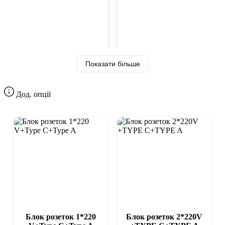
каркас.
Класичний корпоративний
Темне дерево, графітові та темні
стиль
каркаси.
Мінімалізм
Нейтральні кольори та прості форми.
Лофт
Контрастні поєднання дерева та металу.
Якщо потрібен інший формат за кількістю місць, зручно
Показати більше
порівняти категорії
на 4 особи
,
на 6 осіб
,
на 10 осіб
,
на 12 осіб
або більші моделі.
Дод. опції
Чорний
Переглянути фото
Переглянути фото
Переглянути
Блок розеток 1*220
Блок розеток 2*220V