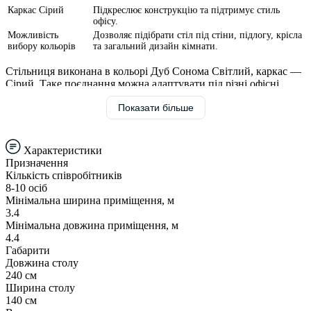
Каркас Сірий
Підкреслює конструкцію та підтримує стиль
офісу.
Можливість
Дозволяє підібрати стіл під стіни, підлогу, крісла
вибору кольорів
та загальний дизайн кімнати.
Стільниця виконана в кольорі Дуб Сонома Світлий, каркас —
Сірий. Таке поєднання можна адаптувати під різні офісні
інтер’єри, адже кольори столу та каркасу можна обирати під
Показати більше
стиль приміщення.
Саме переговорна кімната часто формує перше враження про
організацію під час ділових зустрічей.
Характеристики
Призначення
Товщина стільниці — 36 мм. Такий параметр важливий для
Кількість співробітників
зовнішнього вигляду переговорного столу: масивніша
8-10 осіб
стільниця зазвичай виглядає більш солідно та доречно в
Мінімальна ширина приміщення, м
офісному просторі.
3.4
Мінімальна довжина приміщення, м
Колір каркасу Сірий може підтримувати інші металеві
4.4
елементи інтер’єру та створювати більш цілісний вигляд
Габарити
приміщення.
Довжина столу
240 см
Розмір столу — 240 см × 140 см см. Ці габарити варто
Ширина столу
співвідносити з площею переговорної, кількістю крісел і
140 см
сценаріями використання кімнати.