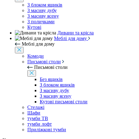
З блоком ящиків
З масиву дубу
З масиву ясену
З поличками
Кутові
Дивани та крісла
Меблі для дому
Меблі для дому
Комоди
Письмові столи
Письмові столи
Без ящиків
З блоком ящиків
З масиву дубу
З масиву ясену
Кутові письмові столи
Стелажі
Шафи
тумби ТВ
тумби лофт
Приліжкові тумби