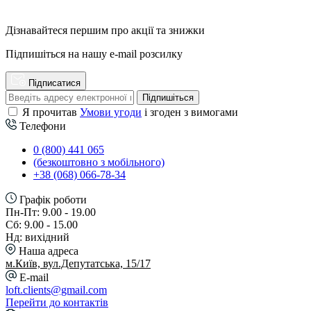
Переглянути фото
Переглянути фото
Дізнавайтеся першим про акції та знижки
Підпишіться на нашу e-mail розсилку
Підписатися
Підпишіться
Блок з бездротовою
Я прочитав
Умови угоди
і згоден з вимогами
Блок 2*220V+Type-C,
зарядкою, 4*220V,
Телефони
Type-A, HDMI, LAN
2*Type-A, 2*LAN
0 (800) 441 065
Переглянути
Переглянути
(безкоштовно з мобільного)
+38 (068) 066-78-34
Графік роботи
Пн-Пт: 9.00 - 19.00
Сб: 9.00 - 15.00
Нд: вихідний
Наша адреса
м.Київ, вул.Депутатська, 15/17
Переглянути фото
Переглянути фото
E-mail
loft.clients@gmail.com
Перейти до контактів