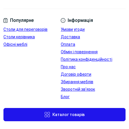
розємами
стільниці
Переглянути
Переглянути
Популярне
Інформація
Переглянути
Переглянути
Столи для переговорів
Умови угоди
фото
фото
Столи керівника
Доставка
Офісні меблі
Оплата
Обмін і повернення
Політика конфіденційності
Про нас
Договір оферти
Збирання меблів
Лючок для
Лючок для
Зворотній зв'язок
проводів в
проводів в
Блог
стільниці
стільниці
Переглянути
Переглянути
Каталог товарів