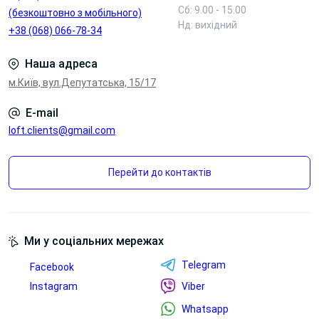
Сб: 9.00 - 15.00
(безкоштовно з мобільного)
Блок з
Нд: вихідний
+38 (068) 066-78-34
Блок
бездротовою
2*220V+Type-C,
зарядкою,
Наша адреса
Type-A, HDMI,
4*220V, 2*Type-
LAN
A, 2*LAN
м.Київ, вул.Депутатська, 15/17
Переглянути
Переглянути
E-mail
Переглянути
Переглянути
loft.clients@gmail.com
фото
фото
Перейти до контактів
Ми у соціальних мережах
Telegram
Facebook
Instagram
Блок зі
Viber
Лючок для
змінними
проводів в
Whatsapp