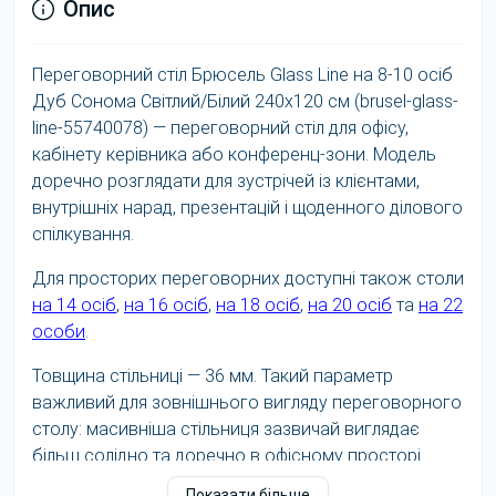
Опис
Переговорний стіл Брюсель Glass Line на 8-10 осіб
Дуб Сонома Світлий/Білий 240x120 см (brusel-glass-
line-55740078) — переговорний стіл для офісу,
кабінету керівника або конференц-зони. Модель
доречно розглядати для зустрічей із клієнтами,
внутрішніх нарад, презентацій і щоденного ділового
спілкування.
Для просторих переговорних доступні також столи
на 14 осіб
,
на 16 осіб
,
на 18 осіб
,
на 20 осіб
та
на 22
особи
.
Товщина стільниці — 36 мм. Такий параметр
важливий для зовнішнього вигляду переговорного
столу: масивніша стільниця зазвичай виглядає
більш солідно та доречно в офісному просторі.
Показати більше