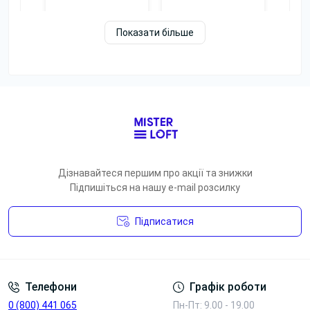
Показати більше
Блок з
бездротовою
зарядкою
Блок розеток
220V+ Type-A,
3*220V
Type-C
Переглянути
Переглянути
Переглянути
Переглянути
фото
фото
Дізнавайтеся першим про акції та знижки
Підпишіться на нашу e-mail розсилку
Підписатися
Умови угоди
Телефони
Графік роботи
0 (800) 441 065
Пн-Пт: 9.00 - 19.00