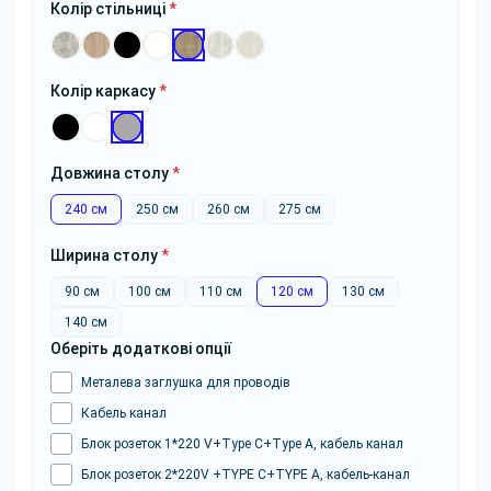
Колір стільниці
*
Колір каркасу
*
Довжина столу
*
240 см
250 см
260 см
275 см
Ширина столу
*
90 см
100 см
110 см
120 см
130 см
140 см
Оберіть додаткові опції
Металева заглушка для проводів
Кабель канал
Блок розеток 1*220 V+Type C+Type A, кабель канал
Блок розеток 2*220V +TYPE C+TYPE A, кабель-канал