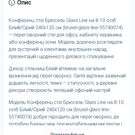
Опис
Конференц стіл Брюсель Glass Line на 8-10 осіб
Білий/Сірий 240x120 см (brusel-glass-line-55740074)
— переговорний стіл для офісу, кабінету керівника
або конференц-зони. Модель доречно розглядати
для зустрічей із клієнтами, внутрішніх нарад,
презентацій і щоденного ділового спілкування.
Декор стільниці Білий впливає на загальне
враження від переговорної. Світлі відтінки зазвичай
додають легкості, темні — статусності, а деревні
декори створюють тепліший офісний настрій.
Модель Конференц стіл Брюсель Glass Line на 8-10
осіб Білий/Сірий 240x120 см (brusel-glass-line-
55740074) добре підходить для переговорної, де
потрібен баланс між презентабельним виглядом і
щоденною практичністю.
Показати більше