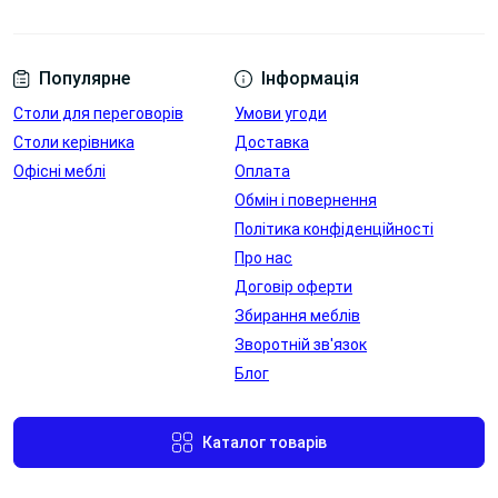
розємами
стільниці
Переглянути
Переглянути
Популярне
Інформація
Переглянути
Переглянути
Столи для переговорів
Умови угоди
фото
фото
Столи керівника
Доставка
Офісні меблі
Оплата
Обмін і повернення
Політика конфіденційності
Про нас
Договір оферти
Збирання меблів
Лючок для
Лючок для
Зворотній зв'язок
проводів в
проводів в
Блог
стільниці
стільниці
Переглянути
Переглянути
Каталог товарів