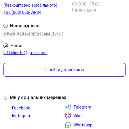
Сб: 9.00 - 15.00
(безкоштовно з мобільного)
Блок з
Нд: вихідний
+38 (068) 066-78-34
Блок
бездротовою
2*220V+Type-C,
зарядкою,
Наша адреса
Type-A, HDMI,
4*220V, 2*Type-
LAN
A, 2*LAN
м.Київ, вул.Депутатська, 15/17
Переглянути
Переглянути
E-mail
Переглянути
Переглянути
loft.clients@gmail.com
фото
фото
Перейти до контактів
Ми у соціальних мережах
Telegram
Facebook
Instagram
Блок зі
Viber
Лючок для
змінними
проводів в
Whatsapp