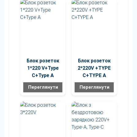
зазвичай оцінюють стіл як один із ключових
елементів композиції кімнати.
Для просторих переговорних доступні також столи
на 14 осіб
,
на 16 осіб
,
на 18 осіб
,
на 20 осіб
та
на 22
особи
.
Блок розеток
Блок розеток
1*220 V+Type
2*220V +TYPE
C+Type A
C+TYPE A
Переглянути
Переглянути
Переглянути
Переглянути
фото
фото