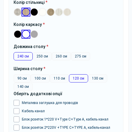
Колір стільниці
*
Колір каркасу
*
Довжина столу
*
240 см
250 см
260 см
275 см
Ширина столу
*
90 см
100 см
110 см
120 см
130 см
140 см
Оберіть додаткові опції
Металева заглушка для проводів
Кабель канал
Блок розеток 1*220 V+Type C+Type A, кабель канал
Блок розеток 2*220V +TYPE C+TYPE A, кабель-канал