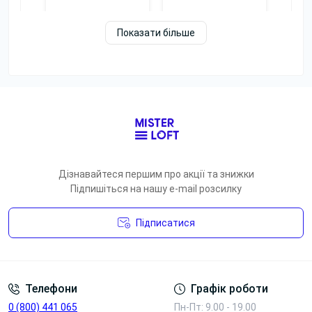
Показати більше
Блок з
бездротовою
зарядкою
Блок розеток
220V+ Type-A,
3*220V
Type-C
Переглянути
Переглянути
Переглянути
Переглянути
фото
фото
Дізнавайтеся першим про акції та знижки
Підпишіться на нашу e-mail розсилку
Підписатися
Умови угоди
Телефони
Графік роботи
0 (800) 441 065
Пн-Пт: 9.00 - 19.00