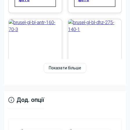
Можливість
Дозволяє підібрати стіл під стіни,
вибору
підлогу, крісла та загальний
кольорів
дизайн кімнати.
Переговорний стіл часто є центральним елементом
кімнати, де проходять зустрічі з партнерами,
клієнтами та потенційними замовниками.
Товщина стільниці — 36 мм. Такий параметр
Показати більше
важливий для зовнішнього вигляду переговорного
столу: масивніша стільниця зазвичай виглядає
більш солідно та доречно в офісному просторі.
Чорний
Стільниця виконана в кольорі Білий, каркас — Сірий.
Переглянути
Дод. опції
Таке поєднання можна адаптувати під різні офісні
Переглянути
Переглянути
інтер’єри, адже кольори столу та каркасу можна
фото
фото
обирати під стиль приміщення.
Під час розробки інтер’єру переговорної дизайнери