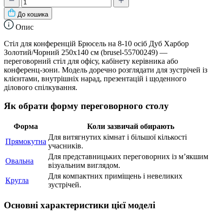
До кошика
Опис
Стіл для конференцій Брюсель на 8-10 осіб Дуб Харбор
Золотий/Чорний 250x140 см (brusel-55700249) —
переговорний стіл для офісу, кабінету керівника або
конференц-зони. Модель доречно розглядати для зустрічей із
клієнтами, внутрішніх нарад, презентацій і щоденного
ділового спілкування.
Як обрати форму переговорного столу
Форма
Коли зазвичай обирають
Для витягнутих кімнат і більшої кількості
Прямокутна
учасників.
Для представницьких переговорних із м’якшим
Овальна
візуальним виглядом.
Для компактних приміщень і невеликих
Кругла
зустрічей.
Основні характеристики цієї моделі