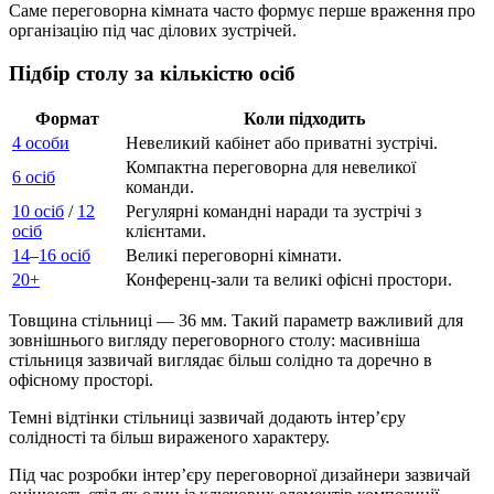
Саме переговорна кімната часто формує перше враження про
організацію під час ділових зустрічей.
Підбір столу за кількістю осіб
Формат
Коли підходить
4 особи
Невеликий кабінет або приватні зустрічі.
Компактна переговорна для невеликої
6 осіб
команди.
10 осіб
/
12
Регулярні командні наради та зустрічі з
осіб
клієнтами.
14
–
16 осіб
Великі переговорні кімнати.
20+
Конференц-зали та великі офісні простори.
Товщина стільниці — 36 мм. Такий параметр важливий для
зовнішнього вигляду переговорного столу: масивніша
стільниця зазвичай виглядає більш солідно та доречно в
офісному просторі.
Темні відтінки стільниці зазвичай додають інтер’єру
солідності та більш вираженого характеру.
Під час розробки інтер’єру переговорної дизайнери зазвичай