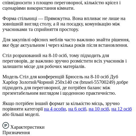
співвідносити з площею переговорної, кількістю крісел і
сценаріями використання кімнати.
Форма стільниці — Прямокутна. Вона впливає не лише на
зовнішній вигляд столу, а й на посадку, комунікацію між
учасниками та сприйняття простору.
Для закупівлі офісних меблів часто важливо знайти рішення,
яке буде актуальним і через кілька років після встановлення.
Стіл розрахований на 8-10 осіб, тому підходить для
переговорів, де важливо зручно розмістити всіх учасників і
залишити місце для робочих матеріалів.
Модель Стіл для конференцій Брюсель на 8-10 осіб Дуб
Харбор Золотий/Чорний 250x140 см (brusel-55700249) добре
підходить для переговорної, де потрібен баланс між
презентабельним виглядом і щоденною практичністю.
Якщо потрібен інший формат за кількістю місць, зручно
порівняти категорії
на 4 особи
,
на 6 осіб
,
на 10 осіб
,
на 12 осіб
або більші моделі.
Характеристики
Призначення