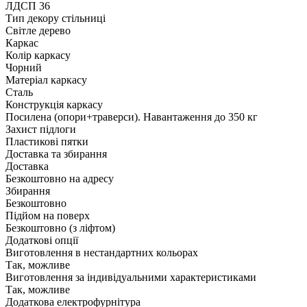
ЛДСП 36
Тип декору стільниці
Світле дерево
Каркас
Колір каркасу
Чорний
Матеріал каркасу
Сталь
Конструкція каркасу
Посилена (опори+траверси). Навантаження до 350 кг
Захист підлоги
Пластикові пятки
Доставка та збирання
Доставка
Безкоштовно на адресу
Збирання
Безкоштовно
Підйом на поверх
Безкоштовно (з ліфтом)
Додаткові опції
Виготовлення в нестандартних кольорах
Так, можливе
Виготовлення за індивідуальними характеристиками
Так, можливе
Додаткова електрофурнітура