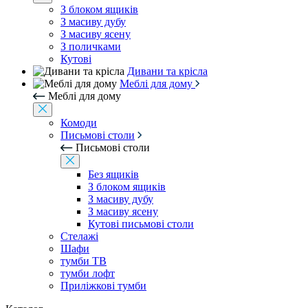
З блоком ящиків
З масиву дубу
З масиву ясену
З поличками
Кутові
Дивани та крісла
Меблі для дому
Меблі для дому
Комоди
Письмові столи
Письмові столи
Без ящиків
З блоком ящиків
З масиву дубу
З масиву ясену
Кутові письмові столи
Стелажі
Шафи
тумби ТВ
тумби лофт
Приліжкові тумби