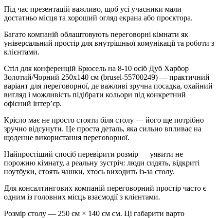
Під час презентацій важливо, щоб усі учасники мали
достатньо місця та хороший огляд екрана або проєктора.
Багато компаній облаштовують переговорні кімнати як
універсальний простір для внутрішньої комунікації та роботи з
клієнтами.
Стіл для конференцій Брюсель на 8-10 осіб Дуб Харбор
Золотий/Чорний 250x140 см (brusel-55700249) — практичний
варіант для переговорної, де важливі зручна посадка, охайний
вигляд і можливість підібрати кольори під конкретний
офісний інтер’єр.
Крісло має не просто стояти біля столу — його ще потрібно
зручно відсунути. Це проста деталь, яка сильно впливає на
щоденне використання переговорної.
Найпростіший спосіб перевірити розмір — уявити не
порожню кімнату, а реальну зустріч: люди сидять, відкриті
ноутбуки, стоять чашки, хтось виходить із-за столу.
Для консалтингових компаній переговорний простір часто є
одним із головних місць взаємодії з клієнтами.
Розмір столу — 250 см × 140 см см. Ці габарити варто