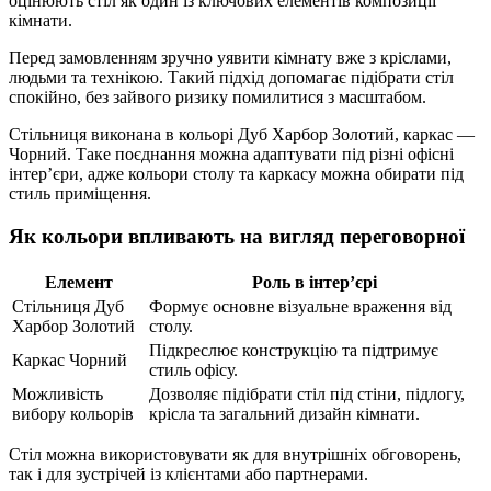
оцінюють стіл як один із ключових елементів композиції
кімнати.
Перед замовленням зручно уявити кімнату вже з кріслами,
людьми та технікою. Такий підхід допомагає підібрати стіл
спокійно, без зайвого ризику помилитися з масштабом.
Стільниця виконана в кольорі Дуб Харбор Золотий, каркас —
Чорний. Таке поєднання можна адаптувати під різні офісні
інтер’єри, адже кольори столу та каркасу можна обирати під
стиль приміщення.
Як кольори впливають на вигляд переговорної
Елемент
Роль в інтер’єрі
Стільниця Дуб
Формує основне візуальне враження від
Харбор Золотий
столу.
Підкреслює конструкцію та підтримує
Каркас Чорний
стиль офісу.
Можливість
Дозволяє підібрати стіл під стіни, підлогу,
вибору кольорів
крісла та загальний дизайн кімнати.
Стіл можна використовувати як для внутрішніх обговорень,
так і для зустрічей із клієнтами або партнерами.