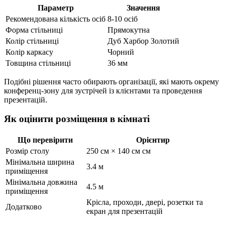
Параметр
Значення
Рекомендована кількість осіб
8-10 осіб
Форма стільниці
Прямокутна
Колір стільниці
Дуб Харбор Золотий
Колір каркасу
Чорний
Товщина стільниці
36 мм
Подібні рішення часто обирають організації, які мають окрему
конференц-зону для зустрічей із клієнтами та проведення
презентацій.
Як оцінити розміщення в кімнаті
Що перевірити
Орієнтир
Розмір столу
250 см × 140 см см
Мінімальна ширина
3.4 м
приміщення
Мінімальна довжина
4.5 м
приміщення
Крісла, проходи, двері, розетки та
Додатково
екран для презентацій