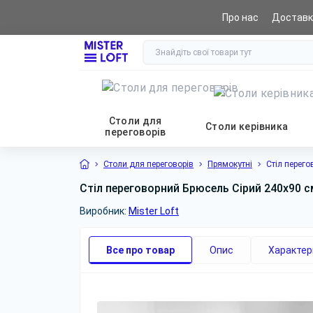
Про нас
Доставк
0 (800) 441 065
Столи для
Столи керівника
переговорів
Столи для переговорів
Прямокутні
Стіл перего
Стіл переговорний Брюсель Сірий 240x90 с
Виробник:
Mister Loft
Все про товар
Опис
Характер