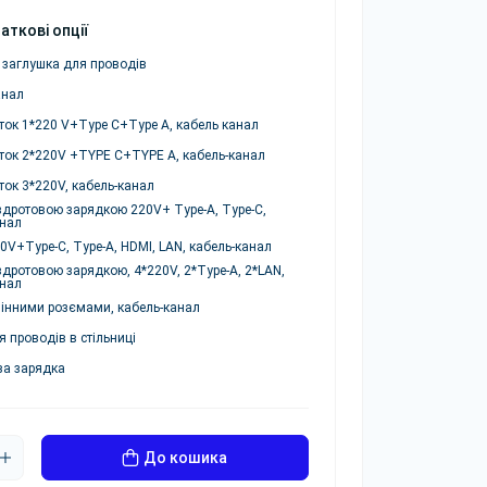
аткові опції
 заглушка для проводів
анал
ток 1*220 V+Type C+Type A, кабель канал
ток 2*220V +TYPE C+TYPE A, кабель-канал
ток 3*220V, кабель-канал
здротовою зарядкою 220V+ Type-A, Type-C,
анал
0V+Type-C, Type-A, HDMI, LAN, кабель-канал
здротовою зарядкою, 4*220V, 2*Type-A, 2*LAN,
анал
мінними розємами, кабель-канал
 проводів в стільниці
ва зарядка
До кошика