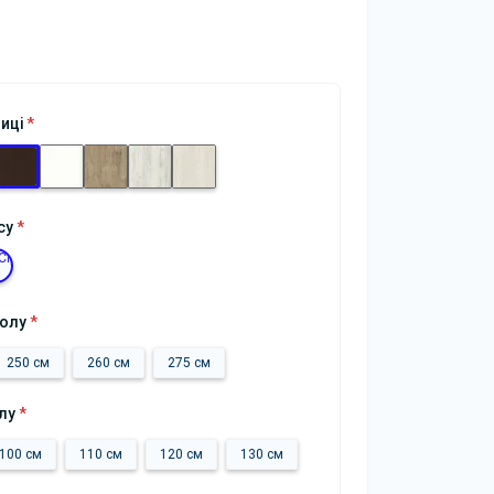
ниці
*
су
*
толу
*
250 см
260 см
275 см
лу
*
100 см
110 см
120 см
130 см