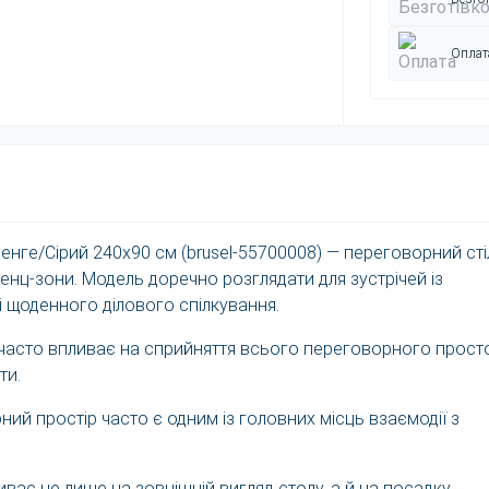
Оплата
енге/Сірий 240x90 см (brusel-55700008) — переговорний сті
ренц-зони. Модель доречно розглядати для зустрічей із
 і щоденного ділового спілкування.
 часто впливає на сприйняття всього переговорного прост
ти.
ий простір часто є одним із головних місць взаємодії з
ває не лише на зовнішній вигляд столу, а й на посадку,