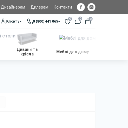
Дизайнерам
Дилерам
Контакти
0
0
0
Клієнту
0 (800) 441 065
Дивани та
Меблі для дому
крісла