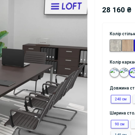
28 160 ₴
Колір стіль
Колір карка
Довжина с
240 см
Ширина сто
90 см