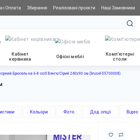
а і Оплата
Збирання
Реалізовані проєкти
Наші Замовники
Кабінет
Комп'ютерні
Офісні меблі
керівника
столи
ворний Брюсель на 6-8 осіб Венге/Сірий 240x90 см (brusel-55700008)
м
истики
Кольори
Фото
Дод. опції
Відео