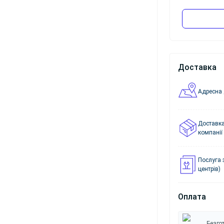
Доставка
Адресна 
Доставка
компанії
Послуга 
центрів)
Оплата
Безгот