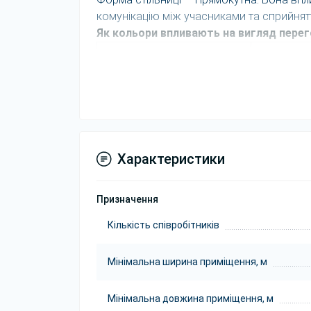
комунікацію між учасниками та сприйнят
Як кольори впливають на вигляд перег
Елемент
Роль в інт
Стільниця Венге
Формує ос
Каркас Сірий
Підкреслю
Можливість вибору
Дозволяє п
Характеристики
кольорів
кімнати.
Як оцінити розміщення в кімнаті
Призначення
Що перевірити
Кількість співробітників
Розмір столу
Мінімальна ширина приміщення, м
Мінімальна ширина приміщення
Мінімальна довжина приміщення, м
Мінімальна довжина приміщення