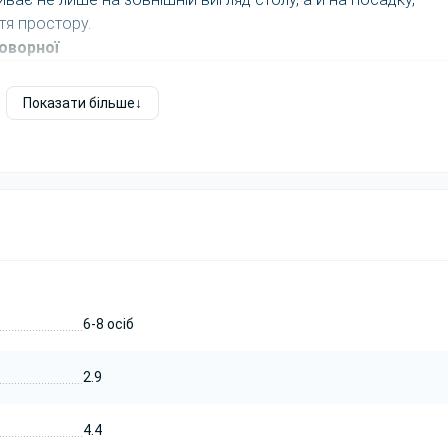
тя простору.
оворної
ер’єрі
Показати більше
новне візуальне враження від столу.
є конструкцію та підтримує стиль офісу.
ідібрати стіл під стіни, підлогу, крісла та загальний дизайн
Орієнтир
6-8 осіб
240 см × 90 см см
2.9
2.9 м
4.4
4.4 м