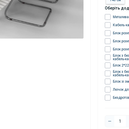
140 см
Оберіть дод
Металева
Кабель к
Блок розе
Блок розе
Блок розе
Блок з бе
кабель-к
Блок 2*22
Блок з бе
кабель-к
Блок зі з
Лючок для
Бездрото