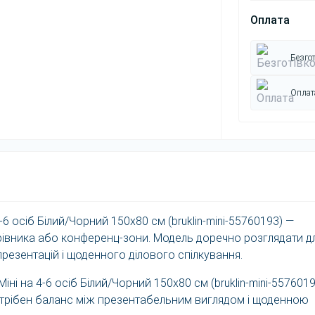
Оплата
Безгот
Оплата
-6 осіб Білий/Чорний 150x80 см (bruklin-mini-55760193) —
керівника або конференц-зони. Модель доречно розглядати д
 презентацій і щоденного ділового спілкування.
іні на 4-6 осіб Білий/Чорний 150x80 см (bruklin-mini-5576019
отрібен баланс між презентабельним виглядом і щоденною