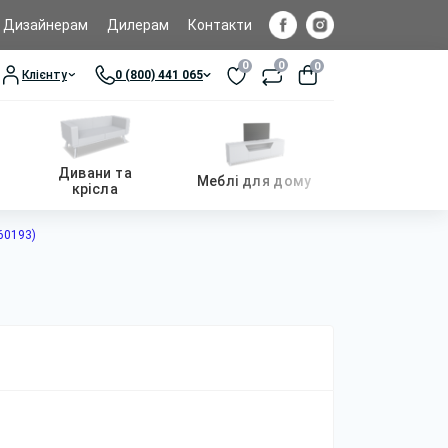
Дизайнерам
Дилерам
Контакти
0
0
0
Клієнту
0 (800) 441 065
Дивани та
Меблі для дому
крісла
760193)