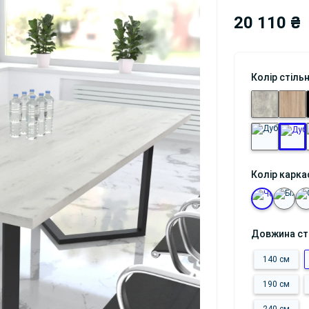
20 110 ₴
Колір стіль
Колір карка
Довжина с
140 см
190 см