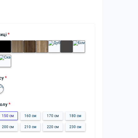
ниці
*
су
*
толу
*
150 см
160 см
170 см
180 см
200 см
210 см
220 см
230 см