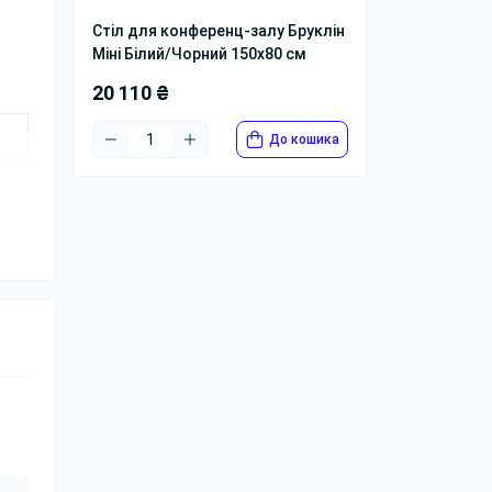
Стіл для конференц-залу Бруклін
Міні Білий/Чорний 150x80 см
20 110 ₴
До кошика