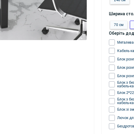
240 см
Ширина сто
70 см
Оберіть дод
Металева
Кабель к
Блок розе
Блок розе
Блок розе
Блок з бе
кабель-к
Блок 2*22
Блок з бе
кабель-к
Блок зі з
Лючок для
Бездрото