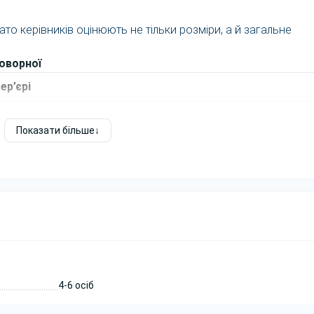
то керівників оцінюють не тільки розміри, а й загальне
оворної
ер’єрі
новне візуальне враження від столу.
Показати більше
є конструкцію та підтримує стиль офісу.
ідібрати стіл під стіни, підлогу, крісла та загальний дизайн
інші металеві елементи інтер’єру та створювати більш
ий простір часто є одним із головних місць взаємодії з
4-6 осіб
шніх обговорень, так і для зустрічей із клієнтами або