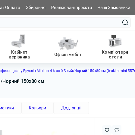
а і Оплата
Збирання
Реалізовані проєкти
Наші Замовники
Кабінет
Комп'ютерні
Офісні меблі
керівника
столи
нференц-залу Бруклін Міні на 4-6 осіб Білий/Чорний 150x80 см (bruklin-mini-55
ий/Чорний 150x80 см
истики
Кольори
Дод. опції