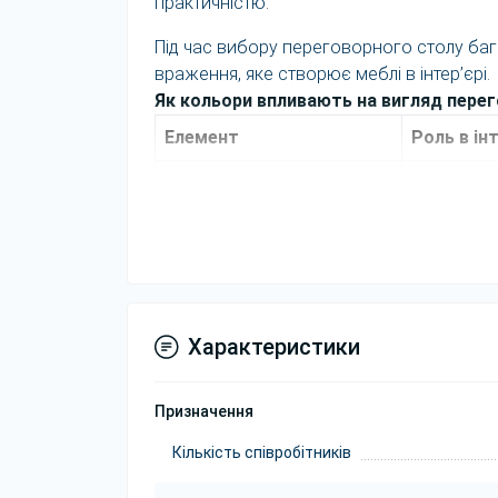
практичністю.
Під час вибору переговорного столу бага
враження, яке створює меблі в інтер’єрі.
Як кольори впливають на вигляд перег
Елемент
Роль в інт
Стільниця Білий
Формує ос
Каркас Чорний
Підкреслю
Можливість вибору
Дозволяє п
кольорів
кімнати.
Характеристики
Колір каркасу Чорний може підтримувати 
цілісний вигляд приміщення.
Призначення
Для консалтингових компаній переговорн
клієнтами.
Кількість співробітників
Стіл можна використовувати як для внутрі