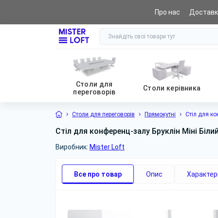
Про нас
Доставк
0 (800) 441 065
Столи для
Столи керівника
переговорів
Столи для переговорів
Прямокутні
Стіл для ко
Стіл для конференц-залу Бруклін Міні Біл
Виробник:
Mister Loft
Все про товар
Опис
Характер