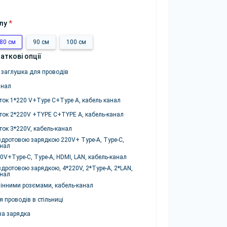
лу
*
80 см
90 см
100 см
аткові опції
 заглушка для проводів
анал
ток 1*220 V+Type C+Type A, кабель канал
ток 2*220V +TYPE C+TYPE A, кабель-канал
ток 3*220V, кабель-канал
здротовою зарядкою 220V+ Type-A, Type-C,
анал
0V+Type-C, Type-A, HDMI, LAN, кабель-канал
здротовою зарядкою, 4*220V, 2*Type-A, 2*LAN,
анал
мінними розємами, кабель-канал
 проводів в стільниці
ва зарядка