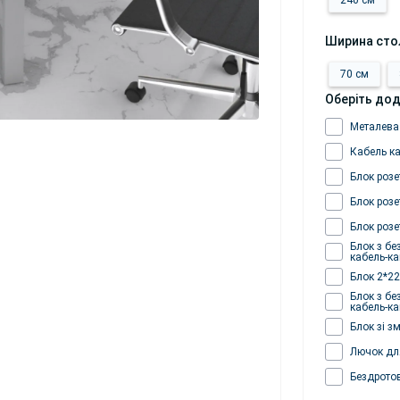
240 см
Ширина сто
70 см
Оберіть дод
Металева
Кабель к
Блок розе
Блок розе
Блок розе
Блок з бе
кабель-к
Блок 2*22
Блок з бе
кабель-к
Блок зі з
Лючок для
Бездрото