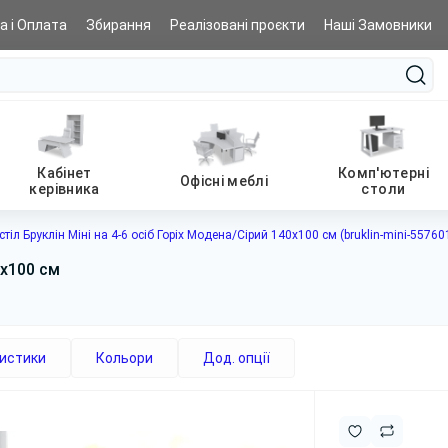
а і Оплата
Збирання
Реалізовані проєкти
Наші Замовники
Кабінет
Комп'ютерні
Офісні меблі
керівника
столи
тіл Бруклін Міні на 4-6 осіб Горіх Модена/Сірий 140x100 см (bruklin-mini-55760
0x100 см
истики
Кольори
Дод. опції