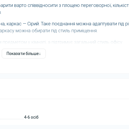
абарити варто співвідносити з площею переговорної, кількіс
.
на, каркас — Сірий. Таке поєднання можна адаптувати під рі
 каркасу можна обирати під стиль приміщення.
 предметом у кімнаті, а підтримує загальний стиль офісу.
імната є продовженням корпоративного стилю компанії.
Показати більше
ставницькою, товщина 36 мм стає помітною перевагою в
 загальне враження від переговорної. Світлі відтінки зазви
а деревні декори створюють тепліший офісний настрій.
 місць, зручно порівняти категорії
на 4 особи
,
на 6 осіб
,
на 
4-6 осіб
Орієнтир