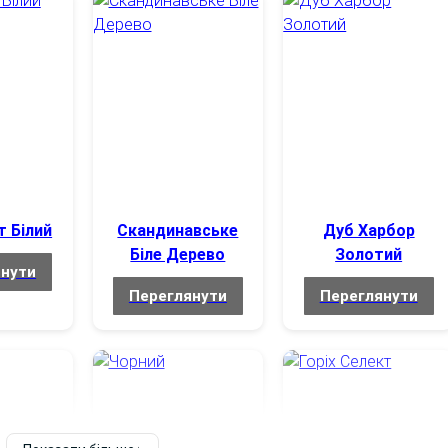
4-6 осіб
Прямокутна
Прямокутна
36 мм
Горіх Модена
Сірий
ЛДСП 36
36 мм
Темне дерево
 тоді, коли вона відповідає формі кімнати та звичному
т Білий
Скандинавське
Дуб Харбор
Біле Дерево
Золотий
оворної
Сірий
янути
ер’єрі
Переглянути
Переглянути
Сталь
новне візуальне враження від столу.
Посилена (опори+траверси). Навантаження до 350 кг
є конструкцію та підтримує стиль офісу.
ідібрати стіл під стіни, підлогу, крісла та загальний дизайн
Пластикові пятки