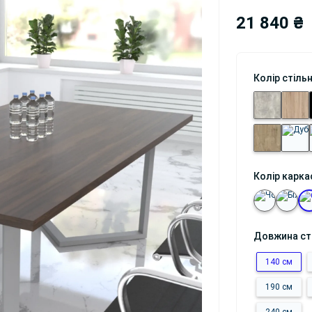
21 840 ₴
Колір стіль
Колір карка
Довжина с
140 см
190 см