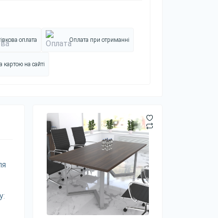
івкова оплата
Оплата при отриманні
 картою на сайті
ля
у: