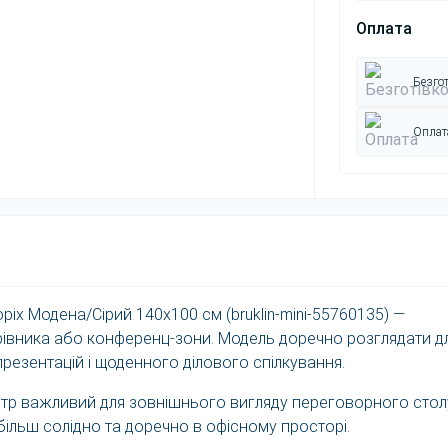
Оплата
Безгот
Оплата
оріх Модена/Сірий 140x100 см (bruklin-mini-55760135) —
керівника або конференц-зони. Модель доречно розглядати д
 презентацій і щоденного ділового спілкування.
етр важливий для зовнішнього вигляду переговорного стол
більш солідно та доречно в офісному просторі.