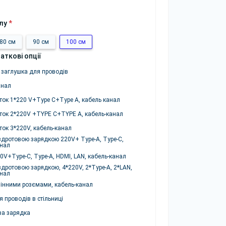
лу
*
80 см
90 см
100 см
аткові опції
 заглушка для проводів
анал
ток 1*220 V+Type C+Type A, кабель канал
ток 2*220V +TYPE C+TYPE A, кабель-канал
ток 3*220V, кабель-канал
здротовою зарядкою 220V+ Type-A, Type-C,
анал
0V+Type-C, Type-A, HDMI, LAN, кабель-канал
здротовою зарядкою, 4*220V, 2*Type-A, 2*LAN,
анал
мінними розємами, кабель-канал
 проводів в стільниці
ва зарядка