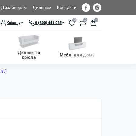
Дизайнерам
Дилерам
Контакти
0
0
0
Клієнту
0 (800) 441 065
Дивани та
Меблі для дому
крісла
135)