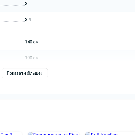
3
140 см × 100 см см
3.4
3 м
3.4 м
140 см
Крісла, проходи, двері, розетки та екран для презентацій
100 см
одить для переговорів, де важливо зручно розмістити всіх
атеріалів.
Показати більше
75 см
, де учасникам потрібне місце для ноутбуків, документів, в
91-120 см
 рекомендоване приміщення від 3 м завширшки та від 3.4 м
для крісел і вільного руху навколо столу.
до 180 см
Значення
Горіх Модена