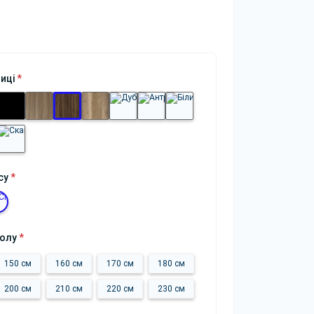
ниці
*
су
*
толу
*
150 см
160 см
170 см
180 см
200 см
210 см
220 см
230 см