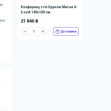
тю
Конференц стіл Бруклін Міні на 4-
6 осіб 140x100 см
зні
21 840 ₴
До кошика
чай
10