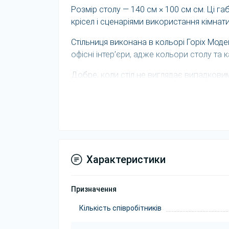
Розмір столу — 140 см × 100 см см. Ці г
крісел і сценаріями використання кімнати
Стільниця виконана в кольорі Горіх Моде
офісні інтер’єри, адже кольори столу та
Добре, коли стіл не виглядає випадковим
Для багатьох керівників переговорна к
Якщо переговорна має бути більш пред
загальному вигляді столу.
Декор стільниці Горіх Модена впливає на
Характеристики
додають легкості, темні — статусності, 
Якщо потрібен інший формат за кількістю
Призначення
осіб
,
на 12 осіб
або більші моделі.
Як оцінити розміщення в кімнаті
Кількість співробітників
Що перевірити