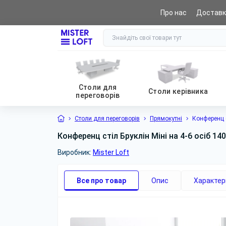
Про нас
Доставк
0 (800) 441 065
Столи для
Столи керівника
переговорів
Столи для переговорів
Прямокутні
Конференц с
Конференц стіл Бруклін Міні на 4-6 осіб 14
Виробник:
Mister Loft
Все про товар
Опис
Характер