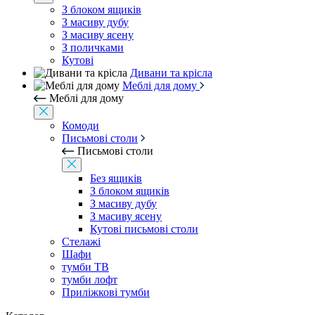
З блоком ящиків
З масиву дубу
З масиву ясену
З поличками
Кутові
Дивани та крісла
Меблі для дому
Меблі для дому
Комоди
Письмові столи
Письмові столи
Без ящиків
З блоком ящиків
З масиву дубу
З масиву ясену
Кутові письмові столи
Стелажі
Шафи
тумби ТВ
тумби лофт
Приліжкові тумби