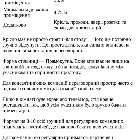
приміщення
Мінімальна довжина
4.75 м
приміщення
Крісла, проходи, двері, розетки та
Додатково
екран для презентацій
Крісло має не просто стояти біля столу — його ще потрібно
зручно відсунути. Це проста деталь, яка сильно впливає на
щоденне використання переговорної.
Форма стільниці — Прямокутна. Вона впливає не лише на
зовнішній вигляд столу, а й на посадку, комунікацію між
учасниками та сприйняття простору.
Для консалтингових компаній переговорний простір часто є
одним із головних місць взаємодії з клієнтами.
Якщо в кімнаті буде екран або телевізор, стіл краще
розташувати так, щоб усім учасникам було зручно бачити
презентацію.
Формат на 8-10 осіб зручний для регулярних командних
планувань і зустрічей, де важливо бачити всіх учасників.
Для компаній, які регулярно приймають партнерів і