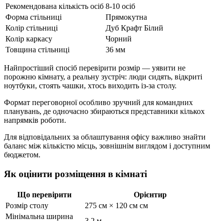
Рекомендована кількість осіб
8-10 осіб
Форма стільниці
Прямокутна
Колір стільниці
Дуб Крафт Білий
Колір каркасу
Чорний
Товщина стільниці
36 мм
Найпростіший спосіб перевірити розмір — уявити не
порожню кімнату, а реальну зустріч: люди сидять, відкриті
ноутбуки, стоять чашки, хтось виходить із-за столу.
Формат переговорної особливо зручний для командних
планувань, де одночасно збираються представники кількох
напрямків роботи.
Для відповідальних за облаштування офісу важливо знайти
баланс між кількістю місць, зовнішнім виглядом і доступним
бюджетом.
Як оцінити розміщення в кімнаті
Що перевірити
Орієнтир
Розмір столу
275 см × 120 см см
Мінімальна ширина
3.2 м