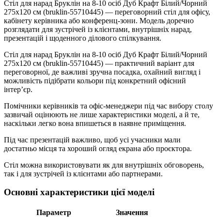
Стіл для нарад Бруклін на 8-10 осіб Дуб Крафт Білий/Чорний
275x120 см (bruklin-55710445) — переговорний стіл для офісу,
кабінету керівника або конференц-зони. Модель доречно
розглядати для зустрічей із клієнтами, внутрішніх нарад,
презентацій і щоденного ділового спілкування.
Стіл для нарад Бруклін на 8-10 осіб Дуб Крафт Білий/Чорний
275x120 см (bruklin-55710445) — практичний варіант для
переговорної, де важливі зручна посадка, охайний вигляд і
можливість підібрати кольори під конкретний офісний
інтер’єр.
Помічники керівників та офіс-менеджери під час вибору столу
зазвичай оцінюють не лише характеристики моделі, а й те,
наскільки легко вона впишеться в наявне приміщення.
Під час презентацій важливо, щоб усі учасники мали
достатньо місця та хороший огляд екрана або проєктора.
Стіл можна використовувати як для внутрішніх обговорень,
так і для зустрічей із клієнтами або партнерами.
Основні характеристики цієї моделі
Параметр
Значення