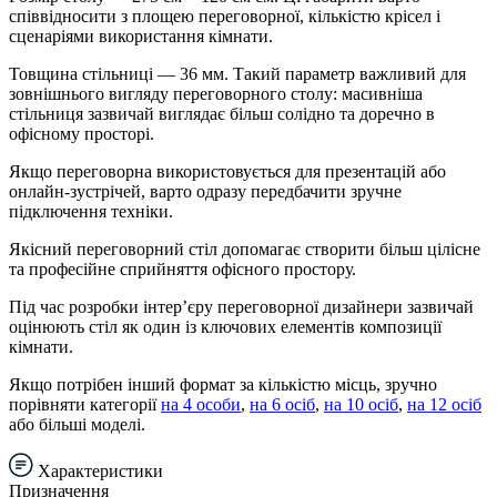
співвідносити з площею переговорної, кількістю крісел і
сценаріями використання кімнати.
Товщина стільниці — 36 мм. Такий параметр важливий для
зовнішнього вигляду переговорного столу: масивніша
стільниця зазвичай виглядає більш солідно та доречно в
офісному просторі.
Якщо переговорна використовується для презентацій або
онлайн-зустрічей, варто одразу передбачити зручне
підключення техніки.
Якісний переговорний стіл допомагає створити більш цілісне
та професійне сприйняття офісного простору.
Під час розробки інтер’єру переговорної дизайнери зазвичай
оцінюють стіл як один із ключових елементів композиції
кімнати.
Якщо потрібен інший формат за кількістю місць, зручно
порівняти категорії
на 4 особи
,
на 6 осіб
,
на 10 осіб
,
на 12 осіб
або більші моделі.
Характеристики
Призначення