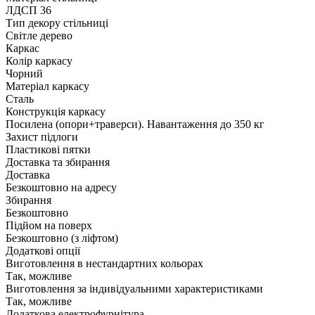
ЛДСП 36
Тип декору стільниці
Світле дерево
Каркас
Колір каркасу
Чорний
Матеріал каркасу
Сталь
Конструкція каркасу
Посилена (опори+траверси). Навантаження до 350 кг
Захист підлоги
Пластикові пятки
Доставка та збирання
Доставка
Безкоштовно на адресу
Збирання
Безкоштовно
Підйом на поверх
Безкоштовно (з ліфтом)
Додаткові опції
Виготовлення в нестандартних кольорах
Так, можливе
Виготовлення за індивідуальними характеристиками
Так, можливе
Додаткова електрофурнітура