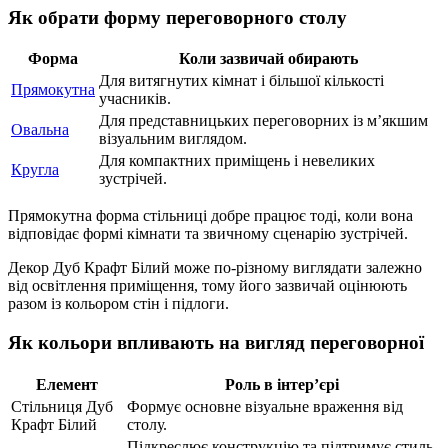
Як обрати форму переговорного столу
Форма
Коли зазвичай обирають
Для витягнутих кімнат і більшої кількості
Прямокутна
учасників.
Для представницьких переговорних із м’якшим
Овальна
візуальним виглядом.
Для компактних приміщень і невеликих
Кругла
зустрічей.
Прямокутна форма стільниці добре працює тоді, коли вона
відповідає формі кімнати та звичному сценарію зустрічей.
Декор Дуб Крафт Білий може по-різному виглядати залежно
від освітлення приміщення, тому його зазвичай оцінюють
разом із кольором стін і підлоги.
Як кольори впливають на вигляд переговорної
Елемент
Роль в інтер’єрі
Стільниця Дуб
Формує основне візуальне враження від
Крафт Білий
столу.
Підкреслює конструкцію та підтримує стиль