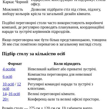
Каркас Чорний
офісу.
Можливість
Дозволяє підібрати стіл під стіни, підлогу,
вибору кольорів
крісла та загальний дизайн кімнати.
Подібні переговорні столи часто використовують виробничі
компанії, де регулярно проводять планування, координаційні
наради та зустрічі керівників підрозділів.
Якщо переговорна має бути більш представницькою, товщина
36 мм стає помітною перевагою в загальному вигляді столу.
Підбір столу за кількістю осіб
Формат
Коли підходить
4 особи
Невеликий кабінет або приватні зустрічі.
Компактна переговорна для невеликої
6 осіб
команди.
10 осіб
/
12
Регулярні командні наради та зустрічі з
осіб
клієнтами.
14
–
16 осіб
Великі переговорні кімнати.
20+
Конференц-зали та великі офісні простори.
Розмір столу — 275 см × 120 см см. Ці габарити варто