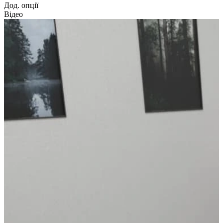
Дод. опції
Відео