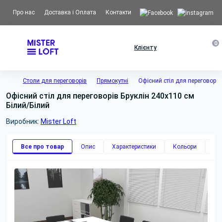
Про нас
Доставка і Оплата
Контакти
0
Клієнту
Столи для переговорів
Прямокутні
Офісний стіл для переговорів 
Офісний стіл для переговорів Бруклін 240x110 см
Білий/Білий
Виробник:
Mister Loft
Все про товар
Опис
Характеристики
Кольори
Фо