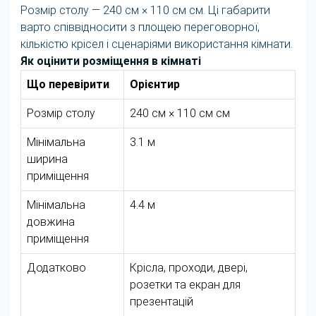
Розмір столу — 240 см × 110 см см. Ці габарити
варто співвідносити з площею переговорної,
кількістю крісел і сценаріями використання кімнати.
Як оцінити розміщення в кімнаті
Що перевірити
Орієнтир
Розмір столу
240 см × 110 см см
Мінімальна
3.1 м
ширина
приміщення
Мінімальна
4.4 м
довжина
приміщення
Додатково
Крісла, проходи, двері,
розетки та екран для
презентацій