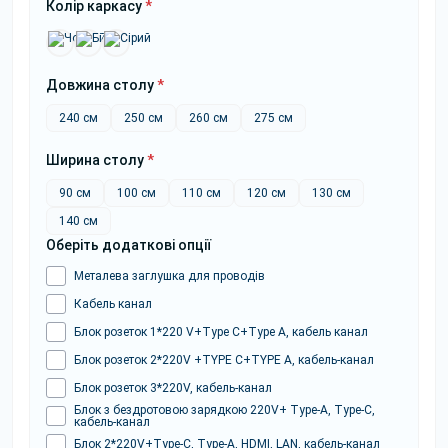
Колір каркасу
*
Довжина столу
*
240 см
250 см
260 см
275 см
Ширина столу
*
90 см
100 см
110 см
120 см
130 см
140 см
Оберіть додаткові опції
Металева заглушка для проводів
Кабель канал
Блок розеток 1*220 V+Type C+Type A, кабель канал
Блок розеток 2*220V +TYPE C+TYPE A, кабель-канал
Блок розеток 3*220V, кабель-канал
Блок з бездротовою зарядкою 220V+ Type-A, Type-C,
кабель-канал
Блок 2*220V+Type-C, Type-A, HDMI, LAN, кабель-канал