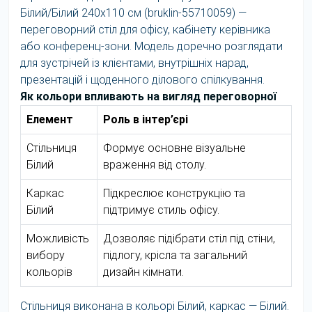
Білий/Білий 240x110 см (bruklin-55710059) —
переговорний стіл для офісу, кабінету керівника
або конференц-зони. Модель доречно розглядати
для зустрічей із клієнтами, внутрішніх нарад,
презентацій і щоденного ділового спілкування.
Як кольори впливають на вигляд переговорної
Елемент
Роль в інтер’єрі
Стільниця
Формує основне візуальне
Білий
враження від столу.
Каркас
Підкреслює конструкцію та
Білий
підтримує стиль офісу.
Можливість
Дозволяє підібрати стіл під стіни,
вибору
підлогу, крісла та загальний
кольорів
дизайн кімнати.
Стільниця виконана в кольорі Білий, каркас — Білий.