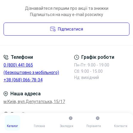
Дізнавайтеся першим про акції та знижки
Підпишіться на нашу e-mail розсилку
Підписатися
Умови угоди
Телефони
Графік роботи
0 (800) 441 065
Пн-Пт: 9.00 - 19.00
Сб: 9.00 - 15.00
(безкоштовно з мобільного)
Нд: вихідний
+38 (068) 066-78-34
Наша адреса
м.Київ, вул.Депутатська, 15/17
E-mail
0
0
loft.clients@gmail.com
Каталог
Головна
Закладки
Порівняти
Контакти