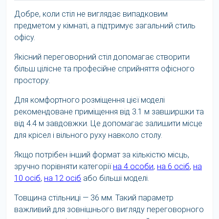
Добре, коли стіл не виглядає випадковим
предметом у кімнаті, а підтримує загальний стиль
офісу.
Якісний переговорний стіл допомагає створити
більш цілісне та професійне сприйняття офісного
простору.
Для комфортного розміщення цієї моделі
рекомендоване приміщення від 3.1 м завширшки та
від 4.4 м завдовжки. Це допомагає залишити місце
для крісел і вільного руху навколо столу.
Якщо потрібен інший формат за кількістю місць,
зручно порівняти категорії
на 4 особи
,
на 6 осіб
,
на
10 осіб
,
на 12 осіб
або більші моделі.
Товщина стільниці — 36 мм. Такий параметр
важливий для зовнішнього вигляду переговорного