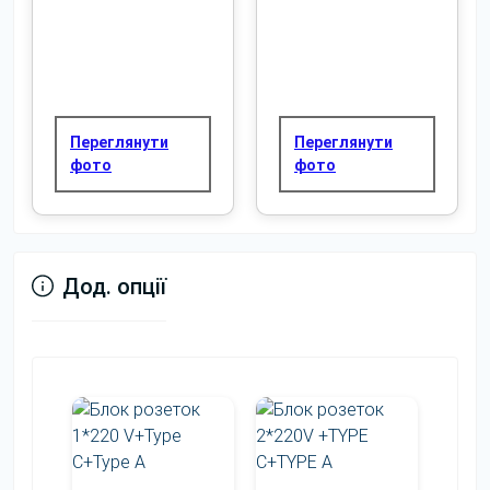
Переглянути
Переглянути
фото
фото
Дод. опції