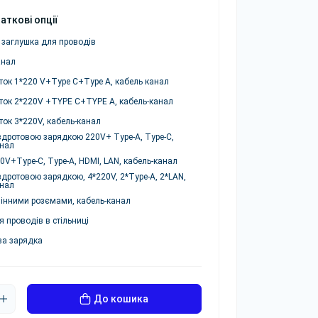
аткові опції
 заглушка для проводів
анал
ток 1*220 V+Type C+Type A, кабель канал
ток 2*220V +TYPE C+TYPE A, кабель-канал
ток 3*220V, кабель-канал
здротовою зарядкою 220V+ Type-A, Type-C,
анал
0V+Type-C, Type-A, HDMI, LAN, кабель-канал
здротовою зарядкою, 4*220V, 2*Type-A, 2*LAN,
анал
мінними розємами, кабель-канал
 проводів в стільниці
ва зарядка
До кошика