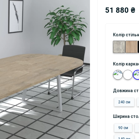
51 880 ₴
Колір стіль
Колір карка
Довжина с
240 см
Ширина сто
90 см