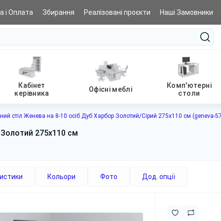
а і Оплата
Збирання
Реалізовані проєкти
Наші Замовники
Кабінет
Комп'ютерні
Офісні меблі
керівника
столи
ний стіл Женева на 8-10 осіб Дуб Харбор Золотий/Сірий 275x110 см (geneva-5
 Золотий 275x110 см
истики
Кольори
Фото
Дод. опції