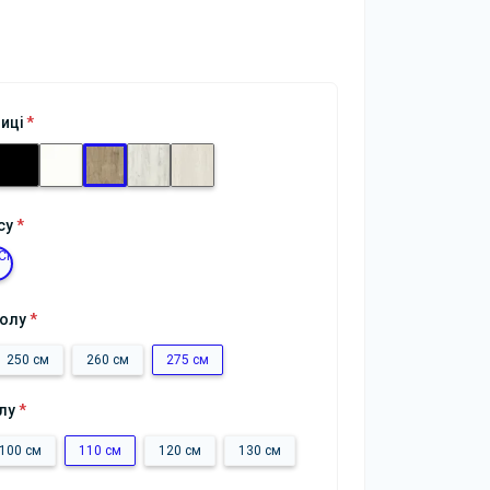
ниці
*
су
*
толу
*
250 см
260 см
275 см
лу
*
100 см
110 см
120 см
130 см