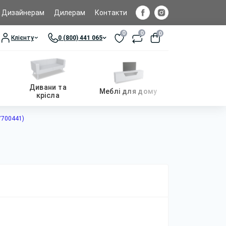
Дизайнерам
Дилерам
Контакти
0
0
0
Клієнту
0 (800) 441 065
Дивани та
Меблі для дому
крісла
7700441)