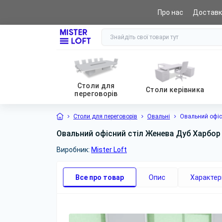
Про нас
Доставк
0 (800) 441 065
Столи для
Столи керівника
переговорів
Столи для переговорів
Овальні
Овальний офіс
Овальний офісний стіл Женева Дуб Харбор
Виробник:
Mister Loft
Все про товар
Опис
Характер