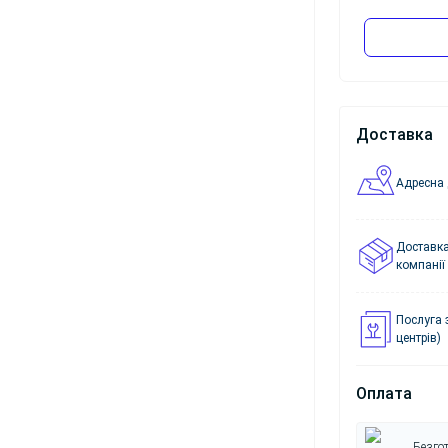
Доставка
Адресна 
Доставка
компанії
Послуга 
центрів)
Оплата
Безгот