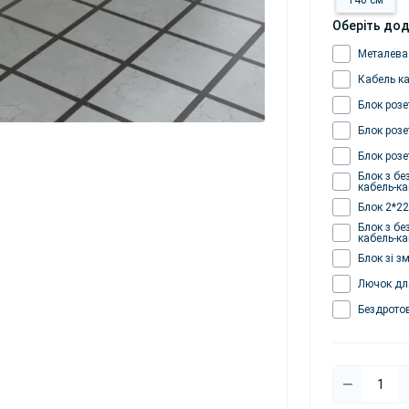
140 см
Оберіть дод
Металева
Кабель к
Блок розе
Блок розе
Блок розе
Блок з бе
кабель-к
Блок 2*22
Блок з бе
кабель-к
Блок зі з
Лючок для
Бездрото