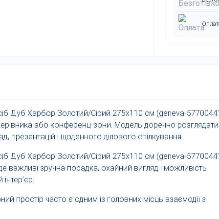
Оплата
сіб Дуб Харбор Золотий/Сірий 275x110 см (geneva-5770044
у керівника або конференц-зони. Модель доречно розглядати
рад, презентацій і щоденного ділового спілкування.
сіб Дуб Харбор Золотий/Сірий 275x110 см (geneva-5770044
де важливі зручна посадка, охайний вигляд і можливість
 інтер’єр.
ий простір часто є одним із головних місць взаємодії з