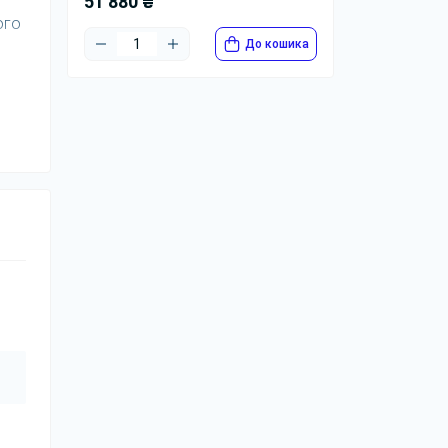
51 880 ₴
ого
До кошика
ати