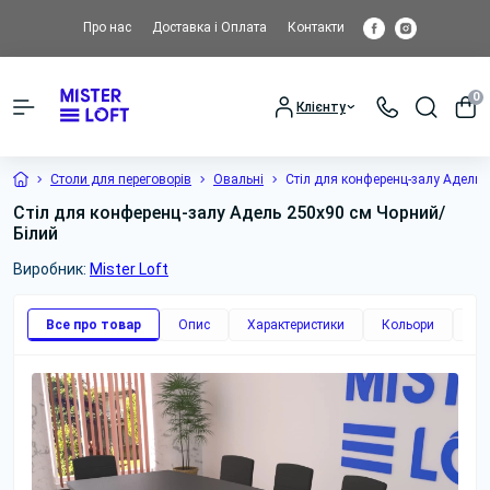
Про нас
Доставка і Оплата
Контакти
0
Клієнту
Столи для переговорів
Овальні
Стіл для конференц-залу Адель н
Стіл для конференц-залу Адель 250x90 см Чорний/
Білий
Виробник:
Mister Loft
Все про товар
Опис
Характеристики
Кольори
До