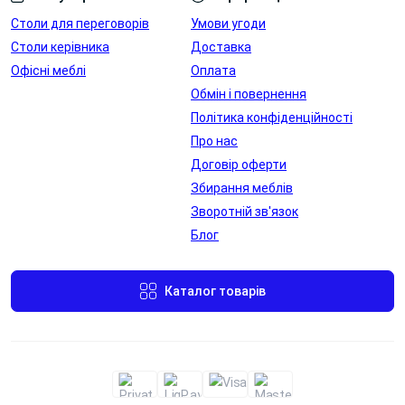
Столи для переговорів
Умови угоди
Столи керівника
Доставка
Офісні меблі
Оплата
Обмін і повернення
Політика конфіденційності
Про нас
Металева
Металева
Договір оферти
заглушка для
заглушка для
Збирання меблів
проводів
проводів
Зворотній зв'язок
Блог
Переглянути
Переглянути
Каталог товарів