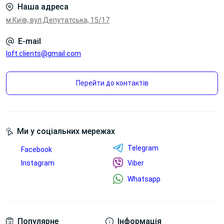
стільниці
стільниці
Наша адреса
особи
.
Переглянути
Переглянути
м.Київ, вул.Депутатська, 15/17
E-mail
loft.clients@gmail.com
Перейти до контактів
Ми у соціальних мережах
Металева
Telegram
Facebook
Бездротова
заглушка для
Instagram
Viber
зарядка
проводів
Whatsapp
Переглянути
Переглянути
Популярне
Інформація