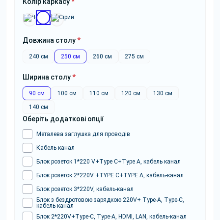
Колір каркасу
*
Довжина столу
*
240 см
250 см
260 см
275 см
Ширина столу
*
90 см
100 см
110 см
120 см
130 см
140 см
Оберіть додаткові опції
Металева заглушка для проводів
Кабель канал
Блок розеток 1*220 V+Type C+Type A, кабель канал
Блок розеток 2*220V +TYPE C+TYPE A, кабель-канал
Блок розеток 3*220V, кабель-канал
Блок з бездротовою зарядкою 220V+ Type-A, Type-C,
кабель-канал
Блок 2*220V+Type-C, Type-A, HDMI, LAN, кабель-канал