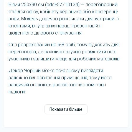
Білий 250x90 см (adel-57710134) — переговорний
стіл для офісу, кабінету керівника або конференц-
зони. Модель доречно розглядати для зустрічей із
клієнтами, внутрішніх нарад, презентацій і
щоденного ділового спілкування.
Стіл розрахований на 6-8 осіб, тому підходить для
переговорів, де важливо зручно розмістити всіх
учасників і залишити місце для робочих матеріалів.
Декор Чорний може по-різному виглядати
залежно від освітлення приміщення, тому його
зазвичай оцінюють разом із кольором стін і
підлоги.
Для тривалих зустрічей комфорт посадки стає
Показати більше
особливо помітним. Якщо учасники працюють із
ноутбуками або документами, їм потрібен трохи
більший особистий простір.
Як обрати форму переговорного столу