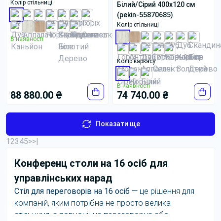
Колір стільниці
Білий/Сірий 400x120 см
(pekin-55870685)
Колір стільниці
В наявності
Колір каркасу
В наявності
88 880.00 ₴
74 740.00 ₴
Показати ще
1
2
3
4
5
>
>|
Конференц столи на 16 осіб для
управлінських нарад
Стіл для переговорів на 16 осіб
— це рішення для
компаній, яким потрібна не просто велика
стільниця, а повноцінна переговорна або