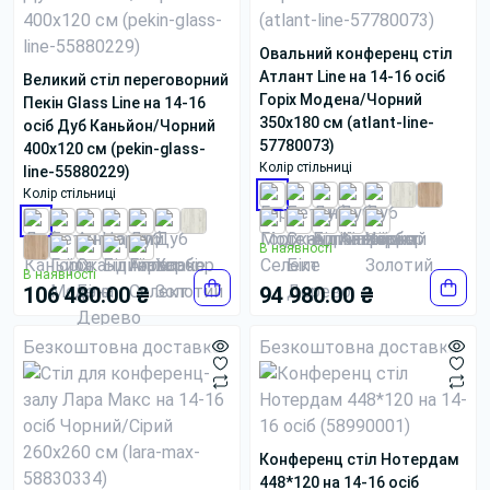
Овальний конференц стіл
Атлант Line на 14-16 осіб
Великий стіл переговорний
Горіх Модена/Чорний
Пекін Glass Line на 14-16
350x180 см (atlant-line-
осіб Дуб Каньйон/Чорний
57780073)
400x120 см (pekin-glass-
Колір стільниці
line-55880229)
Колір стільниці
В наявності
В наявності
106 480.00 ₴
94 980.00 ₴
Безкоштовна доставка
Безкоштовна доставка
Конференц стіл Нотердам
448*120 на 14-16 осіб