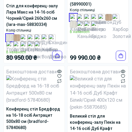
(58990001)
Стіл для конференц-залу
Колір стільниці
Лара Макс на 14-16 осіб
Чорний/Сірий 260x260 см
(lara-max-58830334)
Колір стільниці
В наявності
В наявності
80 950.00 ₴
99 990.00 ₴
Безкоштовна доставка
Безкоштовна доставка
Конференц стіл Бредфорд
на 16-18 осіб Антрацит
Великий стіл для
500x80 см (bradford-
конференц-залу Пекін на
57840680)
14-16 осіб Дуб Крафт