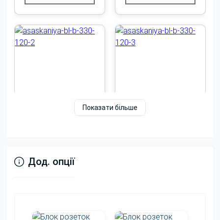
важливий для зовнішнього вигляду переговорного
столу: масивніша стільниця зазвичай виглядає
більш солідно та доречно в офісному просторі.
У сучасних офісах переговорна кімната часто
використовується не тільки для нарад, а й для
навчання персоналу, презентацій та стратегічних
сесій.
Під час вибору переговорного столу багато
Показати більше
керівників оцінюють не тільки розміри, а й загальне
враження, яке створює меблі в інтер’єрі.
Чорний
Добре, коли стіл не виглядає випадковим
предметом у кімнаті, а підтримує загальний стиль
Переглянути
Дод. опції
офісу.
Переглянути
Переглянути
фото
фото
Найпростіший спосіб перевірити розмір — уявити
не порожню кімнату, а реальну зустріч: люди
сидять, відкриті ноутбуки, стоять чашки, хтось