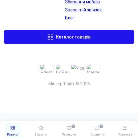
Збирання меблів
Переглянути
Переглянути
Зворотній зв'язок
фото
фото
Блог
Каталог товарів
Металева
Бездротова
заглушка для
зарядка
проводів
Переглянути
Переглянути
Містер Лофт © 2026
Переглянути
Переглянути
0
0
фото
фото
Каталог
Головна
Закладки
Порівняти
Контакти