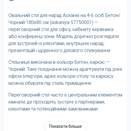
Овальний стіл для нарад Асканія на 4-6 осіб Бетон/
Чорний 180x80 см (askaniya-57750001) —
переговорний стіл для офісу, кабінету керівника
або конференц-зони. Модель доречно розглядати
для зустрічей із клієнтами, внутрішніх нарад,
презентацій і щоденного ділового спілкування.
Стільниця виконана в кольорі Бетон, каркас —
Чорний. Таке поєднання можна адаптувати під різні
офісні інтер’єри, адже кольори столу та каркасу
можна обирати під стиль приміщення.
Переговорний стіл часто є центральним елементом
кімнати, де проходять зустрічі з партнерами,
клієнтами та потенційними замовниками.
Форма стільниці — Овальна. Вона впливає не лише
Показати більше
на зовнішній вигляд столу, а й на посадку,