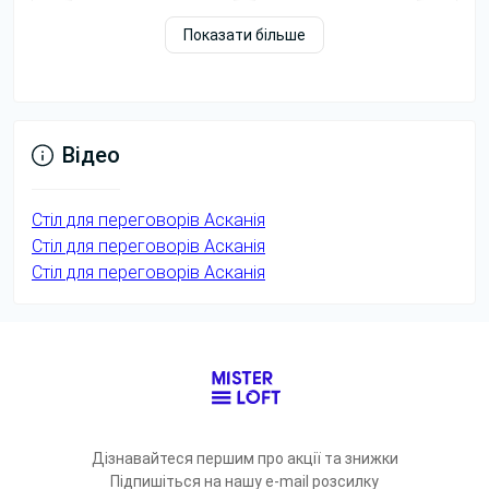
Показати більше
Блок з
бездротовою
зарядкою
Відео
Блок розеток
220V+ Type-A,
3*220V
Type-C
Стіл для переговорів Асканія
Переглянути
Переглянути
Переглянути
Переглянути
Стіл для переговорів Асканія
фото
фото
Стіл для переговорів Асканія
Дізнавайтеся першим про акції та знижки
Підпишіться на нашу e-mail розсилку