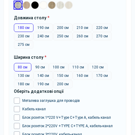
Довжина столу
*
180 см
190 см
200 см
210 см
220 см
230 см
240 см
250 см
260 см
270 см
275 см
Ширина столу
*
80 см
90 см
100 см
110 см
120 см
130 см
140 см
150 см
160 см
170 см
180 см
190 см
200 см
Оберіть додаткові опції
Металева заглушка для проводів
Кабель канал
Блок розеток 1*220 V+Type C+Type A, кабель канал
Блок розеток 2*220V +TYPE C+TYPE A, кабель-канал
Блок розеток 3*220V, кабель-канал