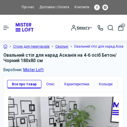
Про нас
Доставка і Оплата
Контакти
0
Клієнту
Столи для переговорів
Овальні
Овальний стіл для нарад Асканія
Овальний стіл для нарад Асканія на 4-6 осіб Бетон/
Чорний 180x80 см
Виробник:
Mister Loft
Все про товар
Опис
Характеристики
Кольори
Фо