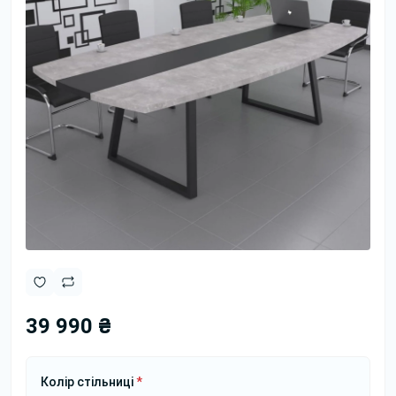
39 990 ₴
Колір стільниці
*