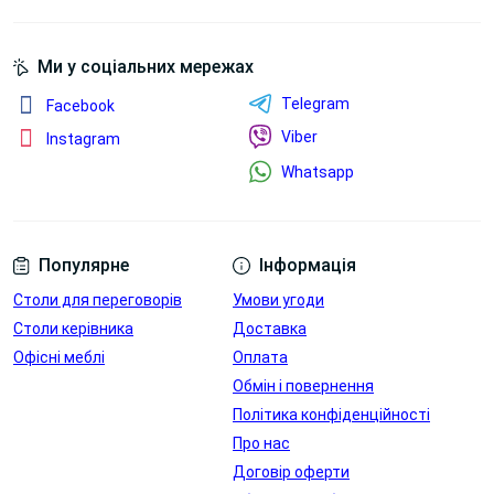
Переглянути
Переглянути
Ми у соціальних мережах
Переглянути
Переглянути
Telegram
Facebook
фото
фото
Viber
Instagram
Whatsapp
Популярне
Інформація
Столи для переговорів
Умови угоди
Лючок для
Лючок для
Столи керівника
проводів в
Доставка
проводів в
стільниці
стільниці
Офісні меблі
Оплата
Обмін і повернення
Переглянути
Переглянути
Політика конфіденційності
Про нас
Договір оферти