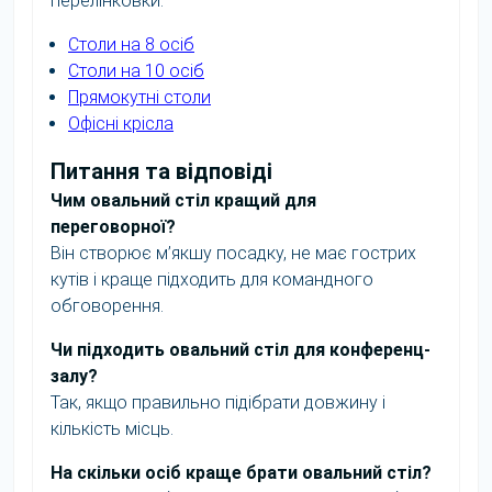
перелінковки.
Столи на 8 осіб
Столи на 10 осіб
Прямокутні столи
Офісні крісла
Питання та відповіді
Чим овальний стіл кращий для
переговорної?
Він створює м’якшу посадку, не має гострих
кутів і краще підходить для командного
обговорення.
Чи підходить овальний стіл для конференц-
залу?
Так, якщо правильно підібрати довжину і
кількість місць.
На скільки осіб краще брати овальний стіл?