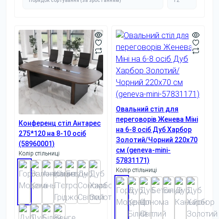
Овальний стіл для
переговорів Женева Міні
Конференц стіл Антарес
на 6-8 осіб Дуб Харбор
275*120 на 8-10 осіб
Золотий/Чорний 220x70
(58960001)
см (geneva-mini-
Колір стільниці
57831171)
Колір стільниці