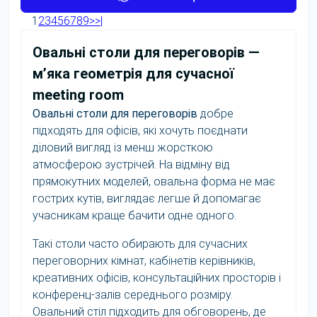
1
2
3
4
5
6
7
8
9
>
>|
Овальні столи для переговорів —
м’яка геометрія для сучасної
meeting room
Овальні столи для переговорів
добре
підходять для офісів, які хочуть поєднати
діловий вигляд із менш жорсткою
атмосферою зустрічей. На відміну від
прямокутних моделей, овальна форма не має
гострих кутів, виглядає легше й допомагає
учасникам краще бачити одне одного.
Такі столи часто обирають для сучасних
переговорних кімнат, кабінетів керівників,
креативних офісів, консультаційних просторів і
конференц-залів середнього розміру.
Овальний стіл підходить для обговорень, де