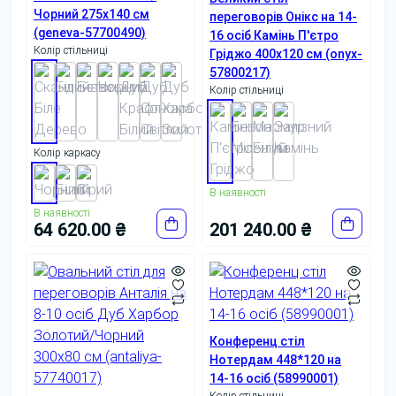
Чорний 275x140 см
переговорів Онікс на 14-
(geneva-57700490)
16 осіб Камінь П'єтро
Колір стільниці
Гріджо 400x120 см (onyx-
57800217)
Колір стільниці
Колір каркасу
В наявності
В наявності
64 620.00 ₴
201 240.00 ₴
Конференц стіл
Нотердам 448*120 на
14-16 осіб (58990001)