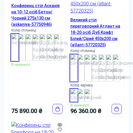
Конференц стіл Асканія
на 10-12 осіб Бетон/
Чорний 275x130 см
Великий стіл
(askaniya-57750946)
переговорний Атлант на
Колір стільниці
18-20 осіб Дуб Крафт
Білий/Сірий 450x200 см
(atlant-57720325)
Колір стільниці
В наявності
Колір каркасу
В наявності
75 890.00 ₴
96 360.00 ₴