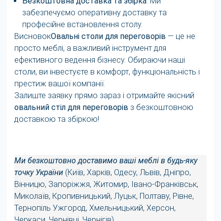
Безкоштовна доставка та збірка
. Ми
забезпечуємо оперативну доставку та
професійне встановлення столу.
Висновок
Овальні столи для переговорів
— це не
просто меблі, а важливий інструмент для
ефективного ведення бізнесу. Обираючи наші
столи, ви інвестуєте в комфорт, функціональність і
престиж вашої компанії.
Залиште заявку прямо зараз і отримайте якісний
овальний стіл для переговорів
з безкоштовною
доставкою та збіркою!
Ми безкоштовно доставимо ваші меблі в будь-яку
точку України
(Київ, Харків, Одесу, Львів, Дніпро,
Вінницю, Запоріжжя, Житомир, Івано-Франківськ,
Миколаїв, Кропивницький, Луцьк, Полтаву, Рівне,
Тернопіль Ужгород, Хмельницький, Херсон,
Черкаси, Чернівці, Чернігів).