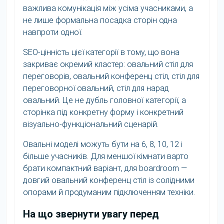
важлива комунікація між усіма учасниками, а
не лише формальна посадка сторін одна
навпроти одної.
SEO-цінність цієї категорії в тому, що вона
закриває окремий кластер: овальний стіл для
переговорів, овальний конференц стіл, стіл для
переговорної овальний, стіл для нарад
овальний. Це не дубль головної категорії, а
сторінка під конкретну форму і конкретний
візуально-функціональний сценарій.
Овальні моделі можуть бути на 6, 8, 10, 12 і
більше учасників. Для меншої кімнати варто
брати компактний варіант, для boardroom —
довгий овальний конференц стіл із солідними
опорами й продуманим підключенням техніки.
На що звернути увагу перед