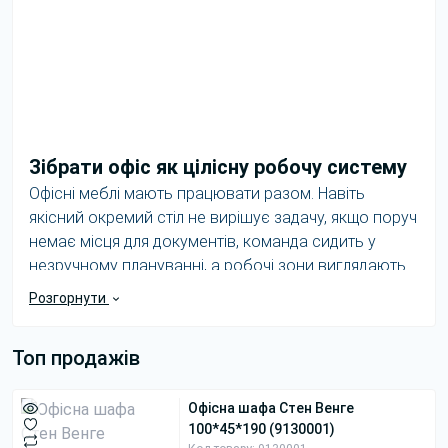
Зібрати офіс як цілісну робочу систему
Офісні меблі мають працювати разом. Навіть
якісний окремий стіл не вирішує задачу, якщо поруч
немає місця для документів, команда сидить у
незручному плануванні, а робочі зони виглядають
випадковим набором предметів. Продуманий офіс
Розгорнути
починається з аналізу процесів: скільки людей
працює одночасно, кому потрібна тиша, де
Топ продажів
зберігаються матеріали, чи приймають у приміщенні
відвідувачів і як змінюватиметься команда.
Офісна шафа Стен Венге
Категорія Mister Loft об'єднує столи, комплекти
100*45*190 (9130001)