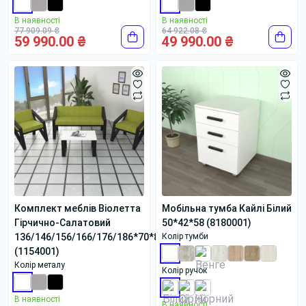
В наявності
В наявності
77 909.09 ₴
64 922.08 ₴
59 990.00 ₴
49 990.00 ₴
Комплект меблів Віолетта
Мобільна тумба Кайлі Білий
Гірчично-Салатовий
50*42*58 (8180001)
136/146/156/166/176/186*70*80
Колір тумби
(1154001)
Колір металу
Колір ручок
В наявності
В наявності