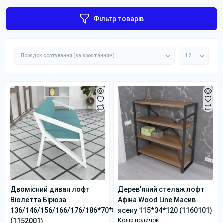
Фільтр товарів
Двомісний диван лофт
Дерев'яний стелаж лофт
Віолетта Бірюза
Афіна Wood Line Масив
136/146/156/166/176/186*70*80
ясену 115*34*120 (1160101)
(1152001)
Колір поличок