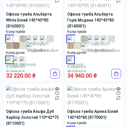
Офісна тумба Альберта
Офісна тумба Альберта
White Білий 145*45*85
Горіх Модена 145*45*85
(8160001)
(8140001)
Колір тумби
Колір тумби
Колір ручок
Колір ручок
В наявності
В наявності
41 844.16 ₴
45 376.62 ₴
32 220.00 ₴
34 940.00 ₴
Офісна тумба Альфа Дуб
Офісна тумба Арніка Білий
Харбор Золотий 110*42*75
145*45*85 (8170001)
(8110001)
Колір тумби