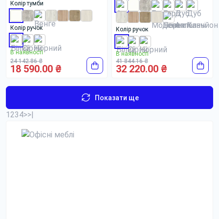
Колір тумби
Колір ручок
Колір ручок
В наявності
В наявності
24 142.86 ₴
41 844.16 ₴
18 590.00 ₴
32 220.00 ₴
Показати ще
1
2
3
4
>
>|