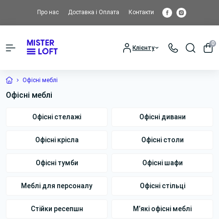
Про нас
Доставка і Оплата
Контакти
0
Клієнту
Офісні меблі
Офісні меблі
Офісні стелажі
Офісні дивани
Офісні крісла
Офісні столи
Офісні тумби
Офісні шафи
Меблі для персоналу
Офісні стільці
Стійки ресепшн
М’які офісні меблі