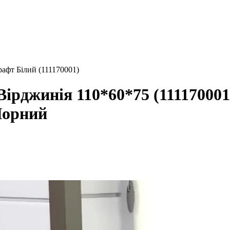
афт Білий (111170001)
ірджинія 110*60*75 (111170001)
Чорний