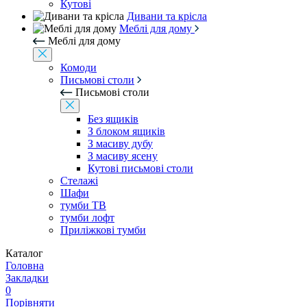
Кутові
Дивани та крісла
Меблі для дому
Меблі для дому
Комоди
Письмові столи
Письмові столи
Без ящиків
З блоком ящиків
З масиву дубу
З масиву ясену
Кутові письмові столи
Стелажі
Шафи
тумби ТВ
тумби лофт
Приліжкові тумби
Каталог
Головна
Закладки
0
Порівняти