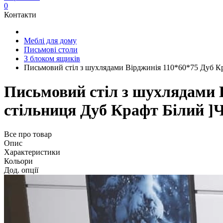
0
Контакти
Меблі для дому
Письмові столи
З блоком ящиків
Письмовий стіл з шухлядами Вірджинія 110*60*75 Дуб Кр
Письмовий стіл з шухлядами В
стільниця Дуб Крафт Білий ]
Все про товар
Опис
Характеристики
Кольори
Дод. опції