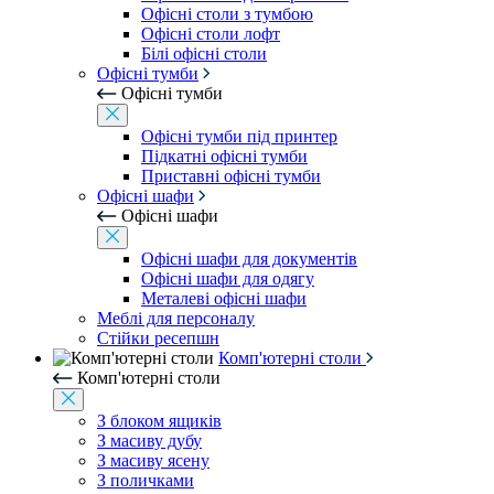
Офісні столи з тумбою
Офісні столи лофт
Білі офісні столи
Офісні тумби
Офісні тумби
Офісні тумби під принтер
Підкатні офісні тумби
Приставні офісні тумби
Офісні шафи
Офісні шафи
Офісні шафи для документів
Офісні шафи для одягу
Металеві офісні шафи
Меблі для персоналу
Стійки ресепшн
Комп'ютерні столи
Комп'ютерні столи
З блоком ящиків
З масиву дубу
З масиву ясену
З поличками