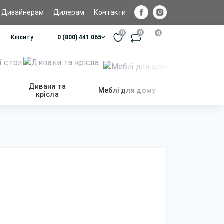
Дизайнерам
Дилерам
Контакти
0
0
0
Клієнту
0 (800) 441 065
Дивани та
Меблі для дому
крісла