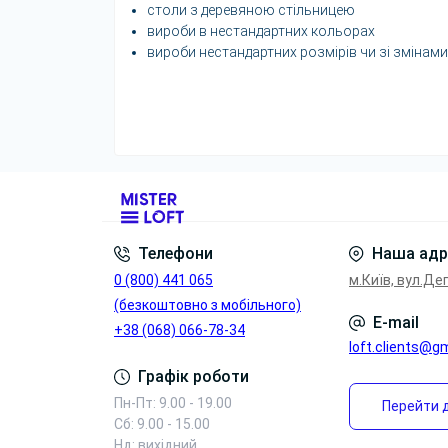
столи з деревяною стільницею
вироби в нестандартних кольорах
вироби нестандартних розмірів чи зі змінами
Телефони
Наша адр
0 (800) 441 065
м.Київ, вул.Де
(безкоштовно з мобільного)
E-mail
+38 (068) 066-78-34
loft.clients@g
Графік роботи
Пн-Пт: 9.00 - 19.00
Перейти д
Сб: 9.00 - 15.00
Нд: вихідний