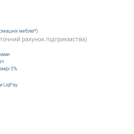
домашніх меблів*)
оточний рахунок підприємства)
вами
ті
мірі 5%.
 LiqPay.