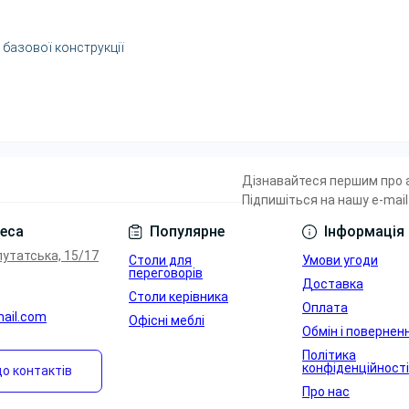
 базової конструкції
Дізнавайтеся першим про а
Підпишіться на нашу e-mail
Умови угоди
еса
Популярне
Інформація
путатська, 15/17
Столи для
Умови угоди
переговорів
Доставка
Столи керівника
Оплата
mail.com
Офісні меблі
Обмін і повернен
Політика
конфіденційності
о контактів
Про нас