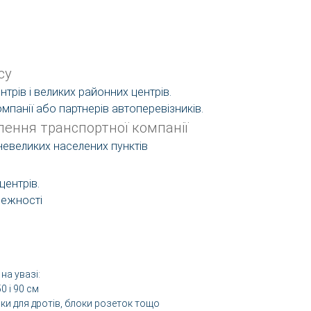
су
нтрів і великих районних центрів.
панії або партнерів автоперевізників.
лення транспортної компанії
невеликих населених пунктів
центрів.
лежності
на увазі:
 і 90 см
ки для дротів, блоки розеток тощо