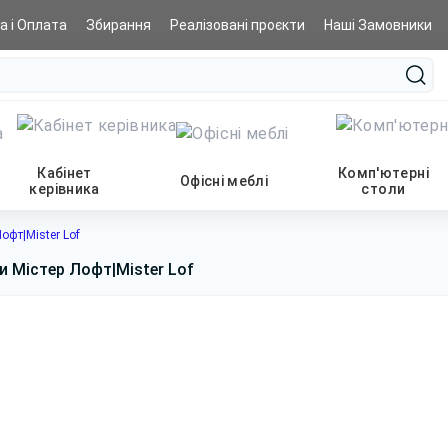
а і Оплата
Збирання
Реалізовані проєкти
Наші Замовники
Кабінет
Комп'ютерні
Офісні меблі
керівника
столи
офт|Mister Lof
и Містер Лофт|Mister Lof