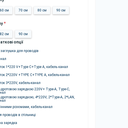
60 см
70 см
80 см
90 см
лу
*
82 см
90 см
аткові опції
 заглушка для проводів
анал
ток 1*220 V+Type C+Type A, кабель канал
ток 2*220V +TYPE C+TYPE A, кабель-канал
ток 3*220V, кабель-канал
здротовою зарядкою 220V+ Type-A, Type-C,
анал
здротовою зарядкою, 4*220V, 2*Type-A, 2*LAN,
анал
мінними розємами, кабель-канал
 проводів в стільниці
ва зарядка