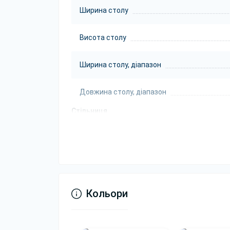
Ширина столу
Висота столу
Ширина столу, діапазон
Довжина столу, діапазон
Стільниця
Колір стільниці
Форма стільниці
Товщина стільниці
Кольори
Матеріал стільниці