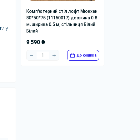
Комп'ютерний стіл лофт Мюнхен
80*50*75 (11150017) довжина 0.8
м, ширина 0.5 м, стільниця Білий
ти у
Білий
9 590 ₴
До кошика