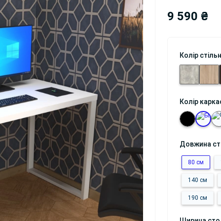
9 590 ₴
Колір стіль
Колір карка
Довжина с
80 см
140 см
190 см
Ширина сто