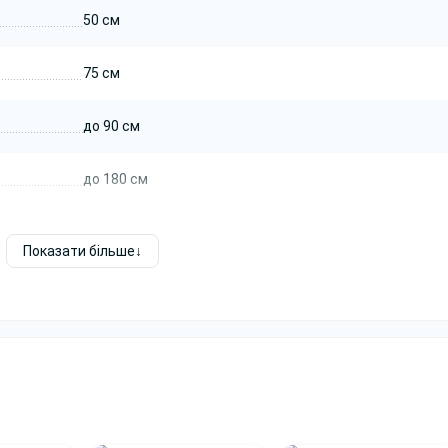
50 см
75 см
до 90 см
до 180 см
Показати більше
Білий
Прямокутна
36 мм
ЛДСП 36