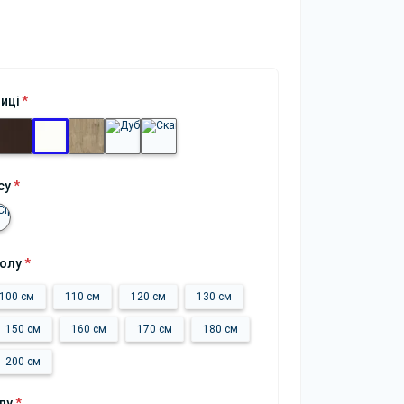
ниці
*
су
*
толу
*
100 см
110 см
120 см
130 см
150 см
160 см
170 см
180 см
200 см
лу
*