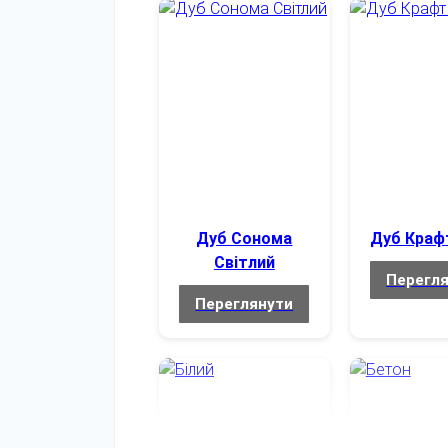
Тип декору стільниці
Каркас
Колір каркасу
Матеріал каркасу
Конструкція каркасу
Дуб Сонома
Дуб Краф
Захист підлоги
Світлий
Перегл
Доставка та збирання
Переглянути
Доставка
Збирання
Підйом на поверх