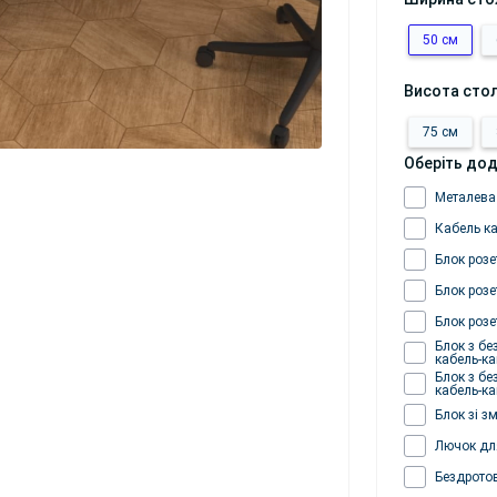
50 см
Висота сто
75 см
Оберіть дод
Металева
Кабель к
Блок розе
Блок розе
Блок розе
Блок з бе
кабель-к
Блок з бе
кабель-к
Блок зі з
Лючок для
Бездрото