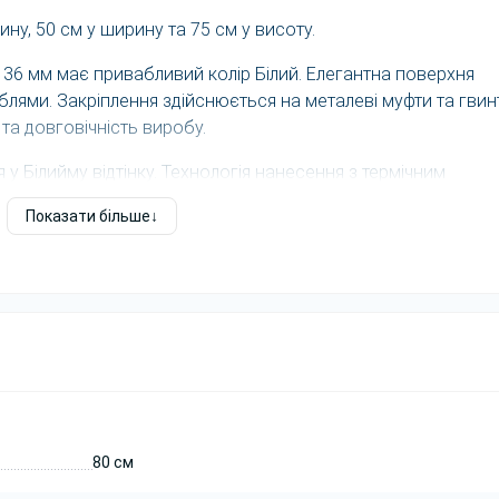
ну, 50 см у ширину та 75 см у висоту.
 36 мм має привабливий колір Білий. Елегантна поверхня
лями. Закріплення здійснюється на металеві муфти та гвин
та довговічність виробу.
 Білийму відтінку. Технологія нанесення з термічним
анічних ушкоджень та іржі. Для щоденного комфорту
Показати більше
ють підлогу від слідів і подряпин.
80 см