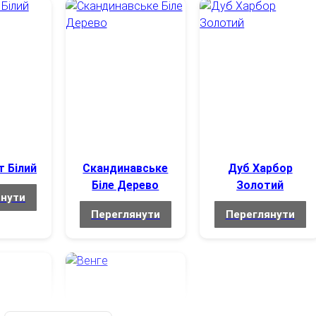
Однотонні
Білий
Сталь
Посилена (опори+траверси). Навантаження до 350 кг
т Білий
Скандинавське
Дуб Харбор
Пластикові пятки
Біле Дерево
Золотий
янути
Переглянути
Переглянути
Безкоштовно на адресу
Безкоштовно
Безкоштовно (з ліфтом)