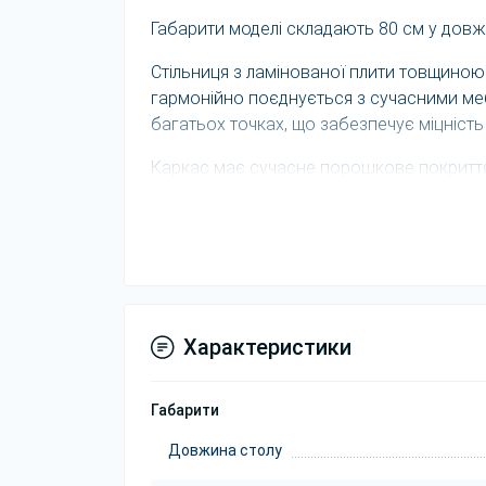
Габарити моделі складають 80 см у довжи
Стільниця з ламінованої плити товщиною
гармонійно поєднується з сучасними меб
багатьох точках, що забезпечує міцність 
Каркас має сучасне порошкове покриття у
закріпленням забезпечує захист від мех
передбачені пластикові п’ятки, які оберіга
Характеристики
Габарити
Довжина столу