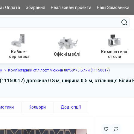
а і Оплата
Збирання
Реалізовані проєкти
Наші Замовники
Кабінет
Комп'ютерні
Офісні меблі
керівника
столи
ок
Комп'ютерний стіл лофт Мюнхен 80*50*75 Білий (11150017)
11150017) довжина 0.8 м, ширина 0.5 м, стільниця Білий 
истики
Кольори
Дод. опції