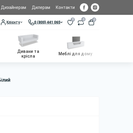
Дизайнерам
Дилерам
Контакти
0
0
0
Клієнту
0 (800) 441 065
Дивани та
Меблі для дому
крісла
Білий