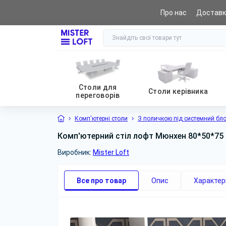
Про нас
Доставк
0 (800) 441 065
Столи для
Столи керівника
переговорів
Комп'ютерні столи
З поличкою під системний бл
Комп'ютерний стіл лофт Мюнхен 80*50*75 (
Виробник:
Mister Loft
Все про товар
Опис
Характер