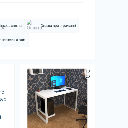
івкова оплата
Оплата при отриманні
 картою на сайті
го
цес
і