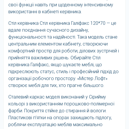
свої функції навіть при щоденному інтенсивному
використанні в кабінеті керівника.
Стіл керівника Стіл керівника Галіфакс 120*70 — це
вдале поєднання сучасного дизайну,
функціональності та надійності. Така модель стане
центральним елементом кабінету, створюючи
комфортний простір для роботи, ділових зустрічей і
прийняття важливих рішень. Обирайте Стіл
керівника Галіфакс, якщо шукаєте меблі, що
підкреслюють статус, стиль і професійний підхід до
організації робочого простору. «Містер Лофт»
створює меблі для тих, хто прагне більшого.
Сталевий каркас моделі виконаний у Сірийму
кольорі з використанням порошково‑полімерної
фарби. Покриття стійке до стирання й вологи.
Пластикові п’ятки на опорах захищають підлогу,
роблячи експлуатацію меблів максимально