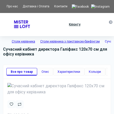
Про нас
Доставка і Оплата
Контакти
0
Клієнту
Столи керівника
Столи керівника з приставкою-брифінгом
Сучасн
Сучасний кабінет директора Галіфакс 120x70 см для
офісу керівника
Все про товар
Опис
Характеристики
Кольори
До